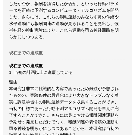
したか否か、報酬を獲得したか否か、といった行動パラメ
ータを正確に予測するコンピュータ・アルゴリズムを開発
した。さらには、これらの洞毛運動のみならず鼻の伸縮や
水平運動にも報酬関連の運動が見られることを見出し、候
補神経の抑制実験により、これら運動を司る神経回路を明
らかにしつつある。
現在までの達成度
現在までの達成度
1: 当初の計画以上に進展している
理由
本研究は非常に挑戦的な内容であったため難航が予想され
たものの、実験条件の最適化により大きなトラブルなく着
実に課題学習中の洞毛運動データを収集することができ、
当初の目標であった行動予測アルゴリズム開発を早期に完
了することができた。さらには鼻における報酬関連運動を
予期せず発見しただけでなく、報酬関連の表情筋の運動を
司る神経を明らかにしつつあることから、本研究は当初の