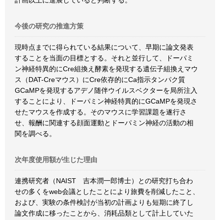
計画以上に進展していると判断する。
今後の研究の推進方策
現時点までに得られている結果について、早期に論文発表
することを当面の目標とする。それと並行して、ドーパミ
ン神経特異的にCre組換え酵素を発現する遺伝子組換えマウ
ス（DAT-Creマウス）にCre依存的にCa指示タンパク質
GCaMPを発現するアデノ随伴ウイルスベクターを局所注入
することにより、ドーパミン神経特異的にGCaMPを発現さ
せたマウスを作成する。そのマウスに学習課題を遂行さ
せ、報酬に関連する顔面運動とドーパミン神経の活動の相
関を調べる。
次年度使用額が生じた理由
連携研究者（NAIST 吉本潤一郎博士）との研究打ち合わ
せの多くをweb会議としたことにより旅費を削減したこと、
および、実験の条件検討が当初の計画よりも短期に終了し
論文作成に移ったことから、消耗品類として計上していた