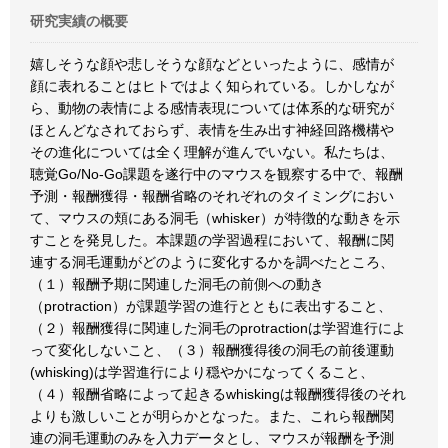
研究実績の概要
嬉しそうな顔や悲しそうな顔などといったように、感情が
顔に表れることはヒトではよく知られている。しかしなが
ら、動物の表情による感情表現については体系的な研究が
ほとんどなされておらず、表情を生み出す神経回路機構や
その進化については全く理解が進んでいない。私たちは、
聴覚Go/No-Go課題を遂行中のマウスを観察する中で、報酬
予測・報酬獲得・報酬省略のそれぞれのタイミングにおい
て、マウスの頬にある洞毛（whisker）が特徴的な動きを示
すことを発見した。本課題の学習過程において、報酬に関
連する洞毛運動がどのように変化するかを調べたところ、
（１）報酬予期に関連した洞毛の前側への動き
（protraction）が課題学習の進行とともに表出すること、
（２）報酬獲得に関連した洞毛のprotractionは学習進行によ
って変化しないこと、（３）報酬獲得後の洞毛の前後運動
(whisking)は学習進行により穏やかになってくること、
（４）報酬省略によって起きるwhiskingは報酬獲得後のそれ
よりも激しいことが明らかとなった。また、これら報酬関
連の洞毛運動のみを入力データとし、マウスが報酬を予測