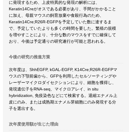
に発現するため、上皮特異的な発現の解析には、
Keratin14Creがオスである必要があり、手間がかかること
に加え、母親マウスの飼育放棄や食殺行為のため、
Keratin14Cre;R26R-EGFPを予定していた数に達するま
で、予定していたよりも多くの時間を要した。繁殖の規模
を増やすことにより、十分な数のマウスをすでに確保して
おり、今後は予定通りの研究遂行が可能と思われる。
今後の研究の推進方策
次年度は、ShhEGFP, kGAL-EGFP, K14Cre;R26R-EGFPマ
ウスの下顎前歯から、GFPを利用したセルソーティングや
レーザーマイクロダイセクションにより、細胞を獲得し、
発現遺伝子をRNA-seq、マイクロアレイ、in situ
hybridization, 免疫染色などにて検索する。退縮エナメル上
皮にのみ、または成熟期エナメル芽細胞にのみ発現する分
子を選出する。
次年度使用額が生じた理由