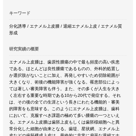
キーワード
分化誘導 / エナメル上皮腫 / 退縮エナメル上皮 / エナメル質
形成
研究実績の概要
エナメル上皮腫は、歯原性腫瘍の中で最も頻度の高い疾患
である。ほとんどは良性腫瘍であるものの、外科的処置し
か選択肢がないことに加え、再発しやすいため切除範囲が
大きくなり、術後の機能障害が強くなる。罹患部位によっ
ては著しい審美障害も伴う。また、その多くが人生を大き
く左右する重要な時期である10から20代で発症する。それ
は、その後の全ての生涯という長きにわたる機能的・審美
的障害をも意味する。このようにエナメル上皮腫は、歯科
において、克服すべき課題の極めて多い腫瘍の一つといえ
る。エナメル上皮腫は歯胚上皮もしくは歯胚様細胞へと異
常分化した細胞が由来となる。歯堤、星状網、エナメル上
皮などの歯胚構成上皮は、最終的に非常に扁平な退縮エナ