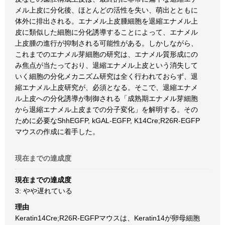
メル上皮に分化後、ほとんどの活性を失い、萌出とともに
体外に排出される。エナメル上皮腫細胞を退縮エナメル上
皮に類似した細胞に分化誘導することによって、エナメル
上皮腫の進行が抑制される可能性がある。しかしながら、
これまでのエナメル芽細胞の研究は、エナメル質形成にの
み焦点が当たっており、退縮エナメル上皮という消失して
いく細胞の分化メカニズム研究は全く行われておらず、退
縮エナメル上皮研究が、必須となる。そこで、退縮エナメ
ル上皮への分化誘導が制御される「成熟期エナメル芽細胞
から退縮エナメル上皮までの分子変化」を解明する。その
ために必要なShhEGFP, kGAL-EGFP, K14Cre;R26R-EGFP
マウスの作成に着手した。
現在までの達成度
現在までの達成度
3: やや遅れている
理由
Keratin14Cre;R26R-EGFPマウスは、Keratin14が卵母細胞