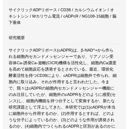
サイクリックADPリボース / CD38 / カルシウムイオン / オ
キシトシン / Mカリウム電流 / cADPcR / NG108-15細胞 / 脳
下垂体
研究概要
サイクリックADPリボース(cADPR)は、β-NAD^+から作ら
れる細胞内セカンドメッセンジャーであり、リアノジン受
容体Ca-誘発Ca-遊離(CICR)機構を活性化し、細胞内Ca濃度
を高めて細胞反応を誘発するとされている。最近、環状化
酵素活性を持つCD38により、cADPRは細胞外で作られ、細
胞内に取り込み、それが作用すると言われだした。今ま
で、我々はcADPRの細胞内セカンドメッセンジャー機能に
のみ注目していたが、細胞外のcADPRをどのように感受(セ
ンス)し、細胞内機能を持つ分子として変換するか、新たな
研究課題として浮上してきた。本研究では(1)cADPRが本当
に細胞外から作用するのか、(2)作用するとすれば、どのよ
うな分子によっているのか、(3)どのような作用が誘発され
るのか、(4)細胞内でつくられるcADPRと区別があるのかに