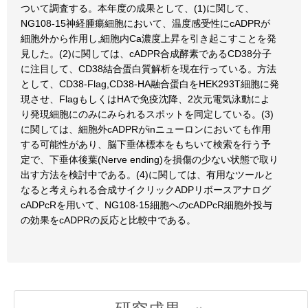
ついて調査する。本年度の成果として、(1)に関して、
NG108-15神経腫瘍細胞において、温度感受性にcADPRが
細胞外から作用し,細胞内Ca濃度上昇を引き起こすことを発
見した。(2)に関しては、cADPR合成酵素であるCD38分子
に注目して、CD38結合蛋白質解析を現在行っている。方法
として、CD38-Flag,CD38-HA融合蛋白をHEK293T細胞に発
現させ、FlagもしくはHAで免疫沈降、2次元電気泳動によ
り発現細胞にのみにみられるスポットを同定している。(3)
に関しては、細胞外cADPRがinニューロンにおいても作用
する可能性があり、脳下垂体標本をもちいて検索を行う予
定で、下垂体後葉(Nerve ending)を損傷の少ない状態で取り
出す方法を検討中である。(4)に関しては、有用なツールと
なると考えられる合成サイクリックADPリボースアナログ
cADPcRを用いて、NG108-15細胞へのcADPcR細胞外投与
の効果をcADPRの反応と比較中である。