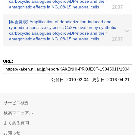
carbocyclic analogues ofcyclic ADP-ribose and their
antagonistic effects in NG108-15 neuronal cells
2007
[学会発表] Amplification of depolarization-induced and
ryanodine-sensitive cytosolic Ca2+elevation by synthetic
carbocyclic analogues ofcyclic ADP-ribose and their
antagonistic effects in NG108-15 neuronal cells
2007
URL:
公開日: 2010-02-04 更新日: 2016-04-21
サービス概要
検索マニュアル
よくある質問
お知らせ