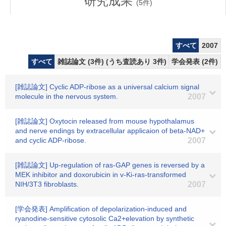
研究成果
(
5
件)
すべて
2007
すべて
雑誌論文 (3件) (うち査読あり 3件)
学会発表 (2件)
[雑誌論文] Cyclic ADP-ribose as a universal calcium signal
molecule in the nervous system.
2007
[雑誌論文] Oxytocin released from mouse hypothalamus
and nerve endings by extracellular applicaion of beta-NAD+
and cyclic ADP-ribose.
2007
[雑誌論文] Up-regulation of ras-GAP genes is reversed by a
MEK inhibitor and doxorubicin in v-Ki-ras-transformed
NIH/3T3 fibroblasts.
2007
[学会発表] Amplification of depolarization-induced and
ryanodine-sensitive cytosolic Ca2+elevation by synthetic