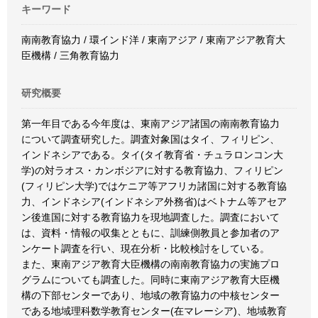
キーワード
南南教育協力 / 環インド洋 / 東南アジア / 東南アジア教育大
臣機構 / 三角教育協力
研究概要
第一年目である今年度は、東南アジア諸国の南南教育協力
について調査研究した。調査対象国はタイ、フィリピン、
インドネシアである。タイ(タイ教育省・チュラロンコン大
学)の対ラオス・カンボジアに対する教育協力、フィリピン
(フィリピン大学)ではケニア等アフリカ諸国に対する教育協
力、インドネシア(インドネシア外務省)はベトナム等アセア
ン後進国に対する教育協力を現地調査した。調査において
は、資料・情報の収集とともに、訓練側教員と参加者のア
ンケート調査を行い、現在分析・比較検討をしている。
また、東南アジア教育大臣機構の南南教育協力の実施プロ
グラムについても調査した。同時に東南アジア教育大臣機
構の下部センターであり、地域の教育協力の中核センター
である地域理科数学教育センター(在マレーシア)、地域教育