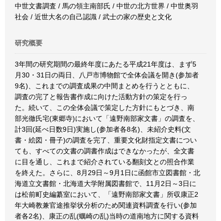
中世文書調査 / 馬の領主南部氏 / 中世の北方世界 / 中世奥羽
社会 / 近世大名の自己認識 / 武士の家の歴史と文化
研究概要
3年間の研究期間の最終年度にあたる平成21年度は、まず5
月30・31日の両日、八戸市博物館で全体会議を開き(参加者
9名)、これまでの調査成果の中間まとめを行うとともに、
調査の完了と報告書作成に向けた活動方針の策定を行っ
た。続いて、この全体会議で策定した方針にもとづき、南
部光徹氏宅(東郷寺)において「遠野南部家文書」の調査を、
計3回(延べ日数9日)実施し(参加者各8名)、未紹介史料(文
書・絵図・冊子)の調査を完了、重要文化財指定文書につい
ても、すべての文書の調書作成はできなかったが、全文書
に目を通し、これまで紹介されている翻刻文との照合作業
を終えた。さらに、8月29日～9月1日に函館市立図書館・北
海道立文書館・北海道大学附属図書館で、11月2日～3日に
は松前町史編纂室において、「遠野南部家文書」所収康正2
年大崎教兼官途推挙状分析のため関連資料調査を行い(参加
者各2名)、康正の乱(蠣崎の乱)当時の道南地方に関する資料