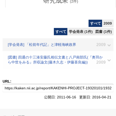
研究成果
(
2
件)
すべて
2009
すべて
学会発表 (1件)
図書 (1件)
[学会発表] 「松前年代記」と津軽海峡政界
2009
[図書] 四通の十三湊安藤氏相伝文書と八戸南部氏(『奥羽か
ら中世をみる』所収論文(藤木久志・伊藤喜良編))
2009
URL:
公開日: 2011-06-16 更新日: 2016-04-21