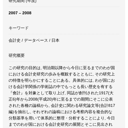
研究期間 (年度)
2007 – 2008
キーワード
会計史 / データベース / 日本
研究概要
この研究の目的は, 明治期以降から今日に至るまでのわが国
における会計史研究の歩みを概観するとともに, その研究上
の特徴を明らかにすることにある。具体的には, わが国にお
ける会計学関係の学術誌の中でもっとも長い歴史を有する
『會計』を対象として取り上げ, 同誌が創刊された1917(大
正6)年から2008(平成20)年に至るまでの期間にそこに公表
された各種の論稿から, 会計史に関わる研究論文等(合計817
編)を抽出し, それぞれの論稿における考察内容を複合的な
分類基準を用いて体系的に整理・分析することにより, 今日
までのわが国における会計史研究の展開とそこに見出され