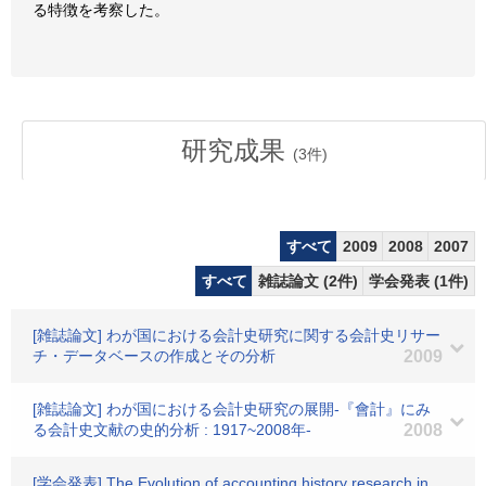
る特徴を考察した。
研究成果
(
3
件)
すべて
2009
2008
2007
すべて
雑誌論文 (2件)
学会発表 (1件)
[雑誌論文] わが国における会計史研究に関する会計史リサー
チ・データベースの作成とその分析
2009
[雑誌論文] わが国における会計史研究の展開-『會計』にみ
る会計史文献の史的分析 : 1917~2008年-
2008
[学会発表] The Evolution of accounting history research in