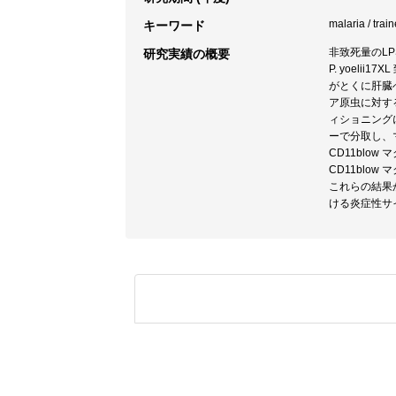
malaria / tra
キーワード
非致死量のL
研究実績の概要
P. yoel
がとくに肝臓
ア原虫に対す
ィショニングに
ーで分取し、マ
CD11blo
CD11blo
これらの結果か
ける炎症性サ