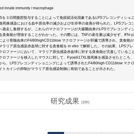
ined innate immunity / macrophage
PSを３日間腹腔投与することによって免疫賦活化現象であるLPSプレコンディショ
ii17XL 致死株感染における血中原虫率の減少および生存率の改善が得られた。LPS
へ遊走し集積するが、これらのマクロファージが大腸菌由来のLPSでプレコンディ
る貪食能が増強することがわかった。その際には、TNFの産生量は減少せず、IFN-
より骨髄由来のF4/80highCD11blow マクロファージが肝臓で誘導され、貪
ラリア原虫感染赤血球に対する貪食能を in vitro で解析した。その結果、LPSプレ
w マクロファージにおいて、マラリア原虫感染赤血球に対する貪食能が亢進していることが
w マクロファージを移入したマウスに対して、P.yoelii17XL致死株を感染させたと
ら、LPSプレコンディショニングによって誘導されたF4/80high CD11blow
イトカインの抑制がマラリア原虫感染制御に有効であることが示された。
研究成果
(
3
件)