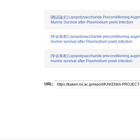
[雑誌論文] Lipopolysaccharide Preconditioning Augment
Murine Survival after Plasmodium yoelii Infection
[学会発表] Lipopolysaccharide preconditioning augments
murine survival after Plasmodium yoelii infection
[学会発表] Lipopolysaccharide preconditioning augments
murine survival after Plasmodium yoelii infection
URL: