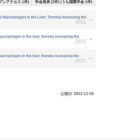
ープンアクセス 1件)
学会発表 (2件) (うち国際学会 1件)
Macrophages in the Liver, Thereby Increasing the
2021
rophages in the liver, thereby increasing the
2021
rophages in the liver, thereby increasing the
2021
公開日: 2022-12-28