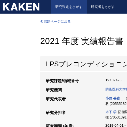
研究課題をさがす
研究者をさがす
課題ページに戻る
2021 年度 実績報告書
LPSプレコンディショニ
19K07493
研究課題/領域番号
防衛医科大学
研究機関
小野 岳史
研究代表者
教 (20535182
木下 学
防衛医
研究分担者
授 (70531391
2019-04-01 –
研究期間 (年度)