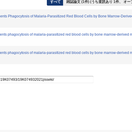
すべて
雑誌論文 (1件) (うち査読あり 1件、 オ
s Phagocytosis of Malaria-Parasitized Red Blood Cells by Bone Marrow-Derived 
 phagocytosis of malaria-parasitized red blood cells by bone marrow-derived mac
 phagocytosis of malaria-parasitized red blood cells by bone marrow-derived mac