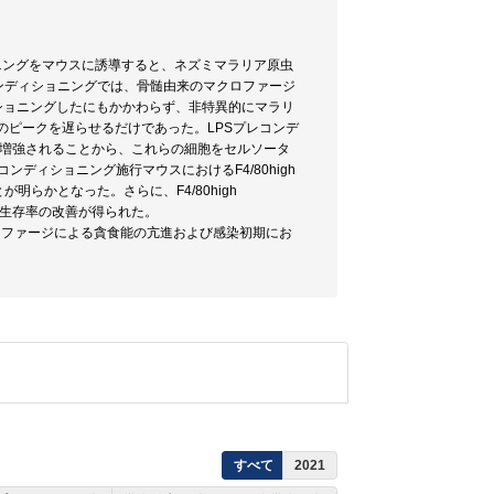
ニングをマウスに誘導すると、ネズミマラリア原虫
プレコンディショニングでは、骨髄由来のマクロファージ
ショニングしたにもかかわらず、非特異的にマラリ
γのピークを遅らせるだけであった。LPSプレコンデ
食能が増強されることから、これらの細胞をセルソータ
コンディショニング施行マウスにおけるF4/80high
明らかとなった。さらに、F4/80high
ころ、生存率の改善が得られた。
 マクロファージによる貪食能の亢進および感染初期にお
すべて
2021