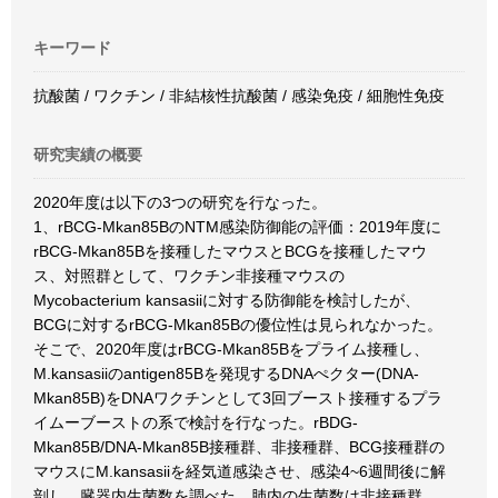
キーワード
抗酸菌 / ワクチン / 非結核性抗酸菌 / 感染免疫 / 細胞性免疫
研究実績の概要
2020年度は以下の3つの研究を行なった。
1、rBCG-Mkan85BのNTM感染防御能の評価：2019年度に
rBCG-Mkan85Bを接種したマウスとBCGを接種したマウ
ス、対照群として、ワクチン非接種マウスの
Mycobacterium kansasiiに対する防御能を検討したが、
BCGに対するrBCG-Mkan85Bの優位性は見られなかった。
そこで、2020年度はrBCG-Mkan85Bをプライム接種し、
M.kansasiiのantigen85Bを発現するDNAぺクター(DNA-
Mkan85B)をDNAワクチンとして3回ブースト接種するプラ
イムーブーストの系で検討を行なった。rBDG-
Mkan85B/DNA-Mkan85B接種群、非接種群、BCG接種群の
マウスにM.kansasiiを経気道感染させ、感染4~6週間後に解
剖し、臓器内生菌数を調べた。肺内の生菌数は非接種群、