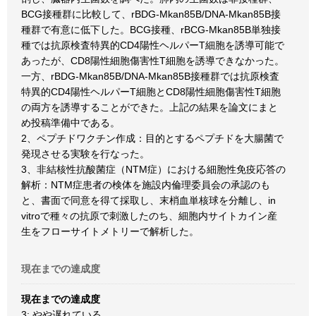
BCG接種群に比較して、rBDG-Mkan85B/DNA-Mkan85B接
種群で有意に低下した。BCG接種、rBCG-Mkan85B単独接
種では抗原検査特異的CD4陽性ヘルパーT細胞を誘導可能で
あったが、CD8陽性細胞傷害性T細胞を誘導できなかった。
一方、rBDG-Mkan85B/DNA-Mkan85B接種群では抗原検査
特異的CD4陽性ヘルパーT細胞とCD8陽性細胞傷害性T細胞
の両方を誘導することができた。上記の結果を論文にまと
め投稿準備中である。
2、ペプチドワクチン作成：目的とするペプチドを大腸菌で
発現させる実験を行なった。
3、非結核性抗酸菌症（NTM症）における細胞性免疫応答の
解析：NTM症患者の検体を施設内倫理委員会の承認のも
と、書面で同意を得て採取し、末梢血単核球を分離し、in
vitroで種々の抗原で刺激したのち、細胞内サイトカイン産
生をフローサイトメトリーで解析した。
現在までの達成度
現在までの達成度
3: やや遅れている