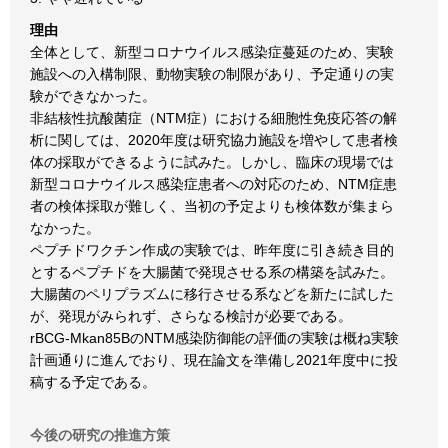
理由
全体として、新型コロナウイルス感染症蔓延のため、実験
施設への入構制限、動物実験の制限があり、予定通りの実
験ができなかった。
非結核性抗酸菌症（NTM症）における細胞性免疫応答の解
析に関しては、2020年度は研究協力施設を増やして患者検
体の採取ができるように試みた。しかし、臨床の現場では
新型コロナウイルス感染症患者への対応のため、NTM症患
者の検体採取が難しく、当初の予定よりも検体数が集まら
なかった。
ペプチドワクチン作成の実験では、昨年度に引き続き目的
とするペプチドを大腸菌で発現させる系の構築を試みた。
大腸菌のペリプラズムに移行させる系などを新たに試した
が、発現がみられず、さらなる検討が必要である。
rBCG-Mkan85BのNTM感染防御能の評価の実験は概ね実験
計画通りに進んでおり、現在論文を準備し2021年度中に投
稿する予定である。
今後の研究の推進方策