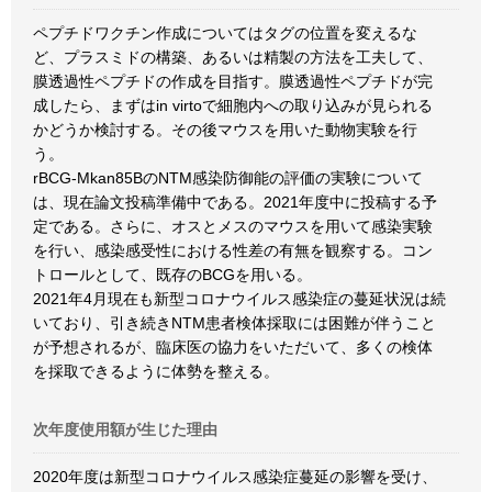
ペプチドワクチン作成についてはタグの位置を変えるな
ど、プラスミドの構築、あるいは精製の方法を工夫して、
膜透過性ペプチドの作成を目指す。膜透過性ペプチドが完
成したら、まずはin virtoで細胞内への取り込みが見られる
かどうか検討する。その後マウスを用いた動物実験を行
う。
rBCG-Mkan85BのNTM感染防御能の評価の実験について
は、現在論文投稿準備中である。2021年度中に投稿する予
定である。さらに、オスとメスのマウスを用いて感染実験
を行い、感染感受性における性差の有無を観察する。コン
トロールとして、既存のBCGを用いる。
2021年4月現在も新型コロナウイルス感染症の蔓延状況は続
いており、引き続きNTM患者検体採取には困難が伴うこと
が予想されるが、臨床医の協力をいただいて、多くの検体
を採取できるように体勢を整える。
次年度使用額が生じた理由
2020年度は新型コロナウイルス感染症蔓延の影響を受け、