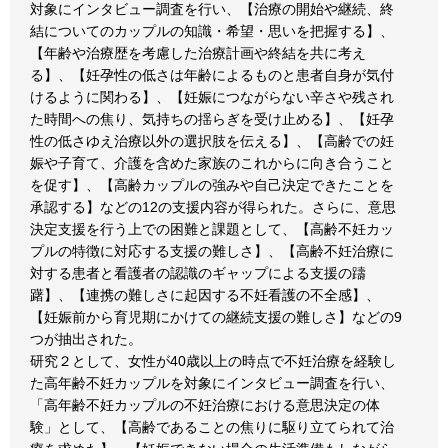
対象にインタビュー調査を行い、【治療の開始や継続、終
結についてのカップルの知識・希望・思いを把握する】、
【年齢や治療歴を考慮した治療計画や終結を共に考え
る】、【妊孕性の低さは年齢によるものと患者自身が気付
けるように関わる】、【妊娠につながらない辛さや残され
た時間への焦り、気持ちの揺らぎを受け止める】、【妊孕
性の低さゆえ治療以外の選択肢を伝える】、【高齢での妊
娠や子育て、介護を含めた家族のこれからに向き合うこと
を促す】、【高齢カップルの強みや自己決定できたことを
承認する】などの12の支援内容が得られた。さらに、意思
決定支援を行う上での困難と課題として、【高齢不妊カッ
プルの特徴に対応する支援の難しさ】、【高齢不妊治療に
対する患者と看護者の認識のギャップによる支援の躊
躇】、【連携の難しさに起因する不妊看護の不全感】、
【妊娠前から育児期にかけての継続支援の難しさ】などの9
つが抽出された。
研究２として、女性が40歳以上の時点で不妊治療を経験し
た高年齢不妊カップルを対象にインタビュー調査を行い、
「高年齢不妊カップルの不妊治療における意思決定の体
験」として、【高齢であることの焦りに駆り立てられて治