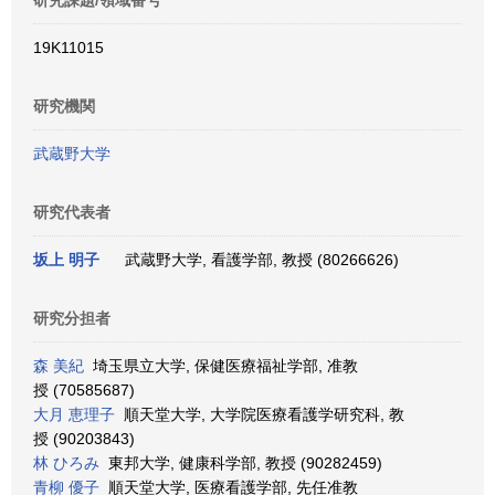
研究課題/領域番号
19K11015
研究機関
武蔵野大学
研究代表者
坂上 明子
武蔵野大学, 看護学部, 教授 (80266626)
研究分担者
森 美紀
埼玉県立大学, 保健医療福祉学部, 准教
授 (70585687)
大月 恵理子
順天堂大学, 大学院医療看護学研究科, 教
授 (90203843)
林 ひろみ
東邦大学, 健康科学部, 教授 (90282459)
青柳 優子
順天堂大学, 医療看護学部, 先任准教