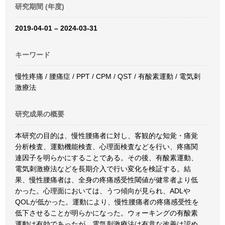
研究期間 (年度)
2019-04-01 – 2024-03-31
キーワード
慢性疼痛 / 腰痛症 / PPT / CPM / QST / 有酸素運動 / 電気刺
激療法
研究成果の概要
本研究の目的は、慢性腰痛者に対し、客観的な知覚・痛覚
分析検査、運動機能検査、心理面検査などを行い、疼痛関
連因子を明らかにすることである。その後、有酸素運動、
電気刺激療法などを長期介入で行い変化を検証する。結
果、慢性腰痛者は、全身の疼痛感受性閾値が健常者より低
かった。心理面においては、うつ傾向が見られ、ADLや
QOLが低かった。運動により、慢性腰痛者の疼痛感受性を
低下させることが明らかになった。ウォーキングの有酸素
運動は有効であったが、電気刺激療法は有意な改善は認め