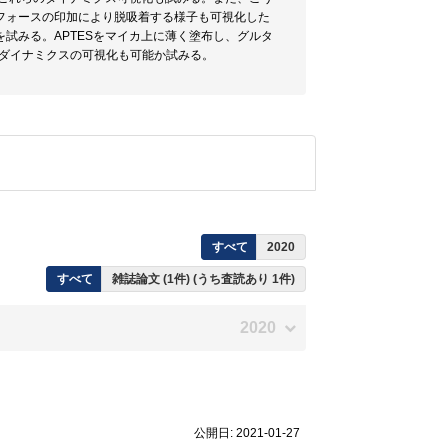
フォースの印加により脱吸着する様子も可視化した
試みる。APTESをマイカ上に薄く塗布し、グルタ
抗体のダイナミクスの可視化も可能か試みる。
すべて
2020
すべて
雑誌論文 (1件) (うち査読あり 1件)
2020
公開日: 2021-01-27