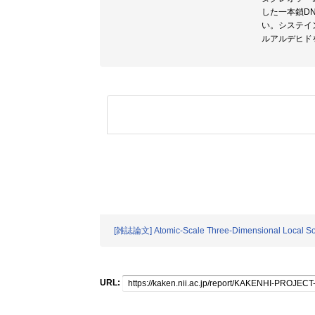
した一本鎖D
い。システイ
ルアルデヒドを
[雑誌論文] Atomic-Scale Three-Dimensional Local Solva
URL: