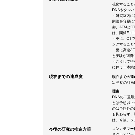
視化すること
DNAやタン
・研究室内に
制御を容易にす
御、AFMと
は、閾値Fla
・更に、OT
ングすること
・更に高速A
と実験が困難
・こうして得
に伴う一本鎖
現在までの達成度
現在までの達
1: 当初の計
理由
DNAの二重
とは予想以上
のは予想外の
も拘わらず、
は、今後、タ
コンカテマー
今後の研究の推進方策
ヌクレオソー