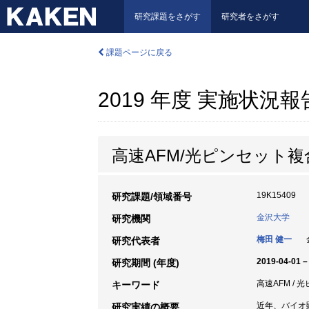
研究課題をさがす
研究者をさがす
課題ページに戻る
2019 年度 実施状況
高速AFM/光ピンセット
19K15409
研究課題/領域番号
金沢大学
研究機関
梅田 健一
金
研究代表者
2019-04-01 –
研究期間 (年度)
高速AFM / 
キーワード
近年、バイオ
研究実績の概要