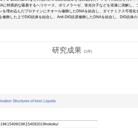
NAに特異的な吸着するヘリケース、ポリメラーゼ、蛍光分子などを溶液に溶解し、
ンを埋め込んだプロテインにチオール修飾したDNAを結合し、ダイナミクス可視化を
修飾した上でDIG抗体を結合し、Anti-DIG抗原修飾したDNAを結合し、DIG
研究成果
(
1
件)
tion Structures of Ionic Liquids