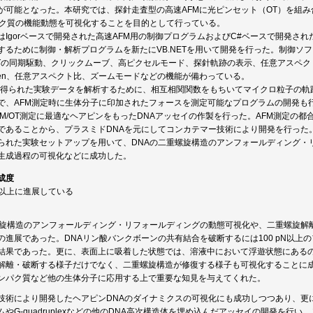
が可能となった。本研究では、探針走査型の高速AFMに光ピンセット（OT）を組
パク質の機能動態を可視化することを目的として行っている。
はIgorベースで開発された高速AFM用の制御プログラムおよびC#ベースで開発され
るために制御・解析プログラムを新たにVB.NETを用いて開発を行った。制御ソフトに
OTの同期駆動、クリックムーブ、高ピクセルモード、探針軌跡の表示、任意アスペ
tten、任意アスペクト比、ズームモードなどの機能が備わっている。
で得られた実験データを解析するために、相互相関関数をもちいてマイクロ粒子の軌
で、AFM測定時に生体分子に印加されたフォースを測定可能なプログラムの開発も
FM/OT測定に最適なヘアピンをもったDNAアッセイの作製を行った。AFM測定の
であることから、プラスミドDNAを元にしてコンカテマー技術により開発を行った
られた実験セットアップを用いて、DNAの二重螺旋構造のアンフォールディング・
生成過程の可視化などに成功した。
成度
画以上に進展している
螺旋構造のアンフォールディング・リフォールディングの動態可視化や、二重螺旋解
の進展であった。DNAリン酸バンクボーンの共有結合を破断するには100 pN以
結果であった。更に、表面上に吸着した状態では、溶液中において浮遊状態にある
解離・破断する様子だけでなく、二重螺旋構造が修復する様子も可視化することに
ンパク質など他の生体分子に応用する上で重要な知見を与えてくれた。
技術により開発したヘアピンDNAのダイナミクスの可視化にも成功しつつあり、更
ムやG-quadruplexなどの他のDNA高次構造体を埋め込んだアッセイの開発を