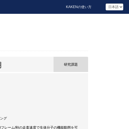
KAKENの使い方
明
研究課題
ィング
0フレーム/秒の走査速度で生体分子の機能動態を可