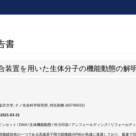
報告書
複合装置を用いた生体分子の機能動態の解
沢大学, ナノ生命科学研究所, 特任助教 (60746915)
 2021-03-31
光ピンセット / DNA / 生体機能動態 / 外力印加 / アンフォールディング / リフォールデ
顕微鏡技術の一つである高速原子間力顕微鏡(AFM)が急速に進展しており、最速で3