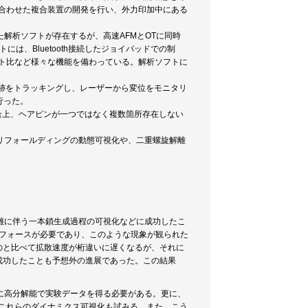
み合わせた複合装置の開発を行い、外力印加中にある
た解析ソフトが存在するが、高速AFMとOTに同時
は、Bluetooth接続したジョイパッドでの制
クト比など様々な機能を備わっている。解析ソフトに
跡をトラッキングし、レーザーから変位をモニタリ
行った。
都合上、ヘアピンが一つではなく複数箇所存在しない
。
リフォールディングの動態可視化や、二重螺旋解離
離に伴う一本鎖生成過程の可視化などに成功したこ
上のフォースが必要であり、このような現象が観られた
のと比べて拡散速度が桁違いに遅くなるが、それに
成功したことも予想外の進展であった。この結果
に高分解能で実験データを得る必要がある。更に、
行い、これらのダイナミクス可視化も試みる。また、こう