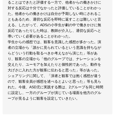
ることはできたと評価する一方で、他者からの働きかけに
対する反応は十分でなかったと評価していることがわかっ
た。他者からの働きかけは自分が予期しない時にされるこ
ともあるため、適切な反応を即時に返すことは難しいと言
える。したがって、ADSの小学生が劇の中で働きかけに無
反応であったりした時は、教師が介入し、適切な反応へと
導いていく必要があることがわかった。
学生からの感想では、観客を意識した感想が多かった。演
者の立場から「誰かに見られているという意識を持ちなが
らどういう行動を取るべきか考えながら演じた」等があ
り、観客の立場から「他のグループでは、ナレーションを
交えたり、ユーモアを加えたりと個性的であった。動作を
大げさに入れた方が観客に伝わると思った」等があった。
シェアリングに関して、「演者と観客では抱く感想が違う
ので、観客全員が感想を述べるとよいと思った」等も見ら
れた。今後、ASD児に実践する際は、2グループを同じ時間
に設定し、一方のグループが演じている場面を他方のグル
ープが見るように観客を設定していきたい。