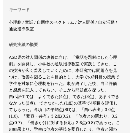
キーワード
心理劇 / 童話 / 自閉症スペクトラム / 対人関係 / 自立活動 /
通級指導教室
研究実績の概要
ASD児の対人関係の改善に向け、「童話を題材にした心理
劇」を開発し、小学校の通級指導教室で実践してきた。こ
の技法が広く普及していくために、本研究では問題点を見
つけ、改善を図ることを目的とし、大学での2科目の授業で
学生を対象に心理劇を行った。劇が終了した後、自己評価
と感想を記入してもらい、そこから問題点を探った。
自己評価では、よくできた(4点)、できた(3点)、あまりでき
なかった(2点)、できなかった(1点)の基準で4項目を評価し
てもらった。各項目の平均点(SD)は、「自己表出」3.0点
(1.0)、「受容・共有」3.2点(0.2)、「他者との関わり」3.2
点(0.7)、「働きかけに対する反応」2.6点(0.8)であった。こ
の結果より、学生は他者の演技を受容したり、他者と関わ