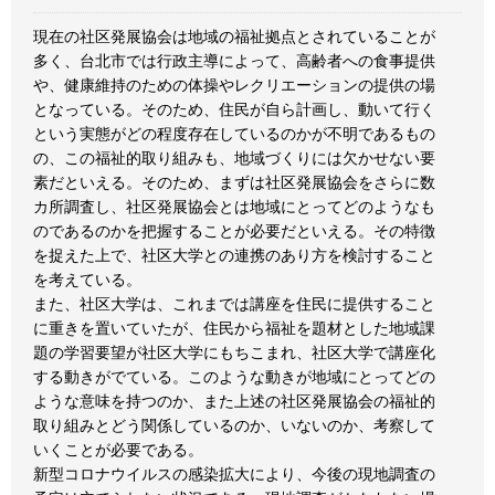
現在の社区発展協会は地域の福祉拠点とされていることが
多く、台北市では行政主導によって、高齢者への食事提供
や、健康維持のための体操やレクリエーションの提供の場
となっている。そのため、住民が自ら計画し、動いて行く
という実態がどの程度存在しているのかが不明であるもの
の、この福祉的取り組みも、地域づくりには欠かせない要
素だといえる。そのため、まずは社区発展協会をさらに数
カ所調査し、社区発展協会とは地域にとってどのようなも
のであるのかを把握することが必要だといえる。その特徴
を捉えた上で、社区大学との連携のあり方を検討すること
を考えている。
また、社区大学は、これまでは講座を住民に提供すること
に重きを置いていたが、住民から福祉を題材とした地域課
題の学習要望が社区大学にもちこまれ、社区大学で講座化
する動きがでている。このような動きが地域にとってどの
ような意味を持つのか、また上述の社区発展協会の福祉的
取り組みとどう関係しているのか、いないのか、考察して
いくことが必要である。
新型コロナウイルスの感染拡大により、今後の現地調査の