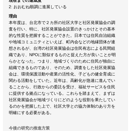
現在までの達成度
2: おおむね順調に進展している
理由
本年度は、台北市で２カ所の社区大学と社区発展協会の調
査を行い、特に、社区発展協会設置のきっかけとその基本
的な性質を把握することができた。日本では住民自治組織
や地域コミュニティといえば、町内会などの地縁団体が連
想されるが、台湾の社区発展協会は住民有志による民間組
織であり、NPOに類似するものと捉えた方が良いことが明
らかとなった。つまり、地域づくりのために住民が独自に
組織できるものであり、そのため、調査をした社区発展協
会は、環境保護活動や産業の活性化、子どもの健全育成に
関わる活動をしていた。近年は、高齢化が急速に進んでい
ることから、行政からの委託を受け、福祉サービスを住民
に提供する拠点になっている。これらを踏まえて、まずは
社区発展協会が地域づくりにどのような役割を果たしてい
るのかを把握した上で、社区大学との協力体制のあり方を
明確にする必要がある。
今後の研究の推進方策