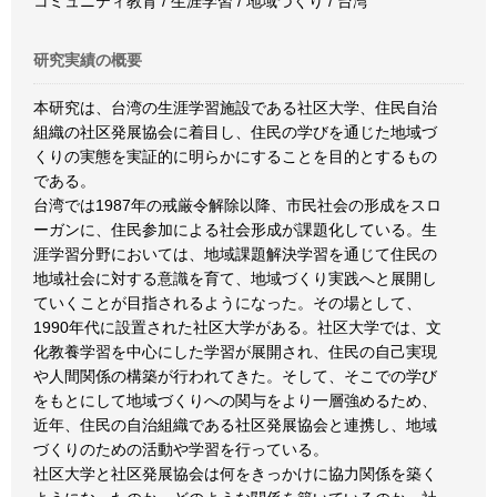
コミュニティ教育 / 生涯学習 / 地域づくり / 台湾
研究実績の概要
本研究は、台湾の生涯学習施設である社区大学、住民自治
組織の社区発展協会に着目し、住民の学びを通じた地域づ
くりの実態を実証的に明らかにすることを目的とするもの
である。
台湾では1987年の戒厳令解除以降、市民社会の形成をスロ
ーガンに、住民参加による社会形成が課題化している。生
涯学習分野においては、地域課題解決学習を通じて住民の
地域社会に対する意識を育て、地域づくり実践へと展開し
ていくことが目指されるようになった。その場として、
1990年代に設置された社区大学がある。社区大学では、文
化教養学習を中心にした学習が展開され、住民の自己実現
や人間関係の構築が行われてきた。そして、そこでの学び
をもとにして地域づくりへの関与をより一層強めるため、
近年、住民の自治組織である社区発展協会と連携し、地域
づくりのための活動や学習を行っている。
社区大学と社区発展協会は何をきっかけに協力関係を築く