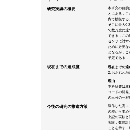
本研究の目的
研究実績の概要
とにある．こ
内で模擬する
そこに最大0
で数万度に達
できる．この
センサに対す
ために必要な
となるが，こ
予定である．
現在までの達成度
現在までの達
2: おおむね
理由
本科研費は取
コードの開発
の三分の一程
製作した高エ
今後の研究の推進方策
の差から求め
上記の実験と
実験，数値計
ことを示す．