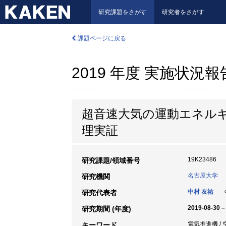
研究課題をさがす
研究者をさがす
課題ページに戻る
2019 年度 実施状況
超音速大気の運動エネル
理実証
19K23486
研究課題/領域番号
名古屋大学
研究機関
中村 友祐
名
研究代表者
2019-08-30 –
研究期間 (年度)
電気推進機 / 
キーワード