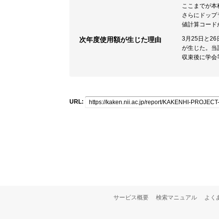
ここまでが本
さらにドップ
値計算コード
3月25日と
次年度使用額が生じた理由
が生じた。当
収束後に学会
URL:
サービス概要
検索マニュアル
よく