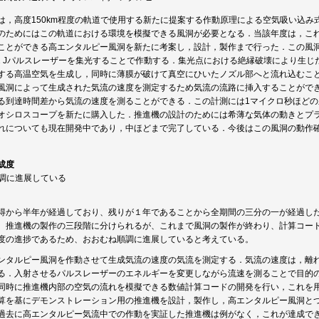
は，高度150km程度の軌道で使用する新たに提案する作動原理による空気吸い込
のためにはこの軌道における環境を模擬できる風洞が必要となる．当該年度は，こ
ことができる高エンタルピー風洞を新たに考案し，設計，製作まで行った．この風
.2 Jパルスレーザーを集光することで作動する．集光点における絶縁破壊により生
する高温空気を生成し，同時に薄膜が破けて真空にひいたノズル部へと流れ込むこ
風洞によって生成された気流の速度を測定するため気流の流路に挿入することがで
る到達時間差から気流の速度を測ることができる．この計測には1マイクロ秒ほど
オシロスコープを新たに購入した．推進機の設計のためには希薄な気体の動きとプ
れについても現在開発中であり，中ほどまで完了している．今後はこの風洞の動作
成度
順調に進展している
得から半年が経過しており、残りが１年であることから全期間の三分の一が経過し
、推進機の製作の三段階に分けられるが、これまで風洞の製作が終わり、計算コー
度の進捗であるため、おおむね順調に進展していると考えている。
ンタルピー風洞を作動させて生成気流の速度の気流を測定する．気流の速度は，離
る．入射させるパルスレーザーのエネルギーを変更しながら流速を測ることで目的
同時に推進機内部の空気の流れを模擬できる数値計算コードの開発を行い，これを
算を基にデモンストレーション用の推進機を設計，製作し，高エンタルピー風洞と
過去に高エンタルピー気流中での作動を実証した推進機は例がなく，これが達成で