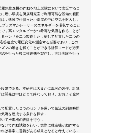
み式電気推進機の作動を地上試験において実証するこ
れに近い環境を所属研究室で利用可能な設備の範囲
洞は，薄膜で仕切った小部屋の中に空気を封入し，
じたプラズマがレーザーのエネルギーを吸収すること
とで，高エンタルピーかつ希薄な気流を作ることが
きるセンサを二つ製作した．離して配置した二つの
の応答速度で電圧変化を測定する必要があり，この
ラズマの動きを解くことができる計算コードが必要
確認を行った後に推進機を製作し，実証実験を行う
た段階である。本研究は大まかに風洞の製作、計算
ドは開発は中ほどまで終わっており、おおよそ全体
れて配置した２つのセンサを用いて気流の到達時間
の気流を達成する条件を探す．
用いて推進機の設計を行う．
つなげて作動試験を行い，実際に推進機が動作する
きれば非常に意義がある成果となると考えている．