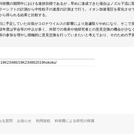
科研費の期間中における進捗目標であるが，早めに達成できた場合はノズル下流に
ラーシフトの計測から中性粒子の速度の計測まで行う。イオン加速電圧を変化させ
から得られる結果と比較する。
26日に予定していた出張がコロナウイルスの影響により急遽取りやめになり、そこで
該年度は学会等の中止が多く、外部での発表や他研究者との意見交換の機会が少な
等の参加を増やし積極的に意見交換を行っていきたいと考えており、そのための予
ある質問
お知らせ
利用規程
科研費による研究の帰属