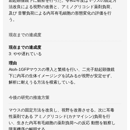
励起顕微鏡下に観察を行った。令和2年度はマウスの固定方
法改良による視野の改善と、アミノグリコシド薬剤負荷、
及び 音響負荷による内耳有毛細胞の形態変化の評価を行
う。
現在までの達成度
現在までの達成度
3: やや遅れている
理由
Atoh-1GFPマウスの導入と繁殖を行い、二光子励起顕微鏡
下に内耳の生体イメージングを試みるが視野が安定せず、
解析に耐えうる方法を模索している。
今後の研究の推進方策
マウスの固定方法を改良し、視野を改善させる。次に耳毒
性薬剤である アミノグリコシド(カナマイシン)負荷を行
い、生きた内耳有毛細胞の薬剤負荷への反応 動態を観察し
障害機序の解明する。