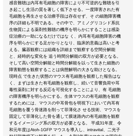
感音難聴は内耳有毛細胞の障害により不可逆的な難聴を引
き起こし生活の質を著しく低下させる。一度障害された有
毛細胞を再生させる治療手段は存在せず、そ の細胞障害機
序の詳細も不明である。その中で、アミノグリコシド系抗
生物質による薬剤性難聴の機序を明らかにすることは感染
症治療の一助になるだけではな く、内耳有毛細胞障害の機
序を明らかにする足がかりとなり、臨床的意義は高いと考
える。臓器観察には組織を詳細まで観察する空間分解能
と、経時的な変化を 追う時間分解能の双方が必要となる。
そして高い空間分解能と時間分解能を以って生きた細胞の
障害動態を観察することは病態解明の大きな助けとなる。
現時点 で生きた状態のマウス有毛細胞を観察した報告はな
く、まずは生きた有毛細胞を観察し、続いて音響負荷や耳
毒性薬剤に対する反応を可視化することにより、有 毛細胞
の障害機序を明らかにする。生体マウスの有毛細胞を観察
するためには、マウスの中耳骨包を明視下において内耳有
毛細胞を覆う骨迷路を削って菲薄化さ せる技術、マウスを
固定して菲薄化した骨を通して膜迷路内の有毛細胞を観察
するイメージング系の双方が必要となる。 平成31年度、令
和元年度はAtoh-1GFP マウスを導入し、intravital、二光子