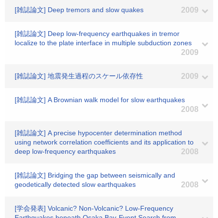
[雑誌論文] Deep tremors and slow quakes
2009
[雑誌論文] Deep low-frequency earthquakes in tremor
localize to the plate interface in multiple subduction zones
2009
[雑誌論文] 地震発生過程のスケール依存性
2009
[雑誌論文] A Brownian walk model for slow earthquakes
2008
[雑誌論文] A precise hypocenter determination method
using network correlation coefficients and its application to
deep low-frequency earthquakes
2008
[雑誌論文] Bridging the gap between seismically and
geodetically detected slow earthquakes
2008
[学会発表] Volcanic? Non-Volcanic? Low-Frequency
Earthquakes beneath Osaka Bay-Event Search from