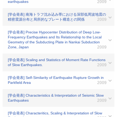
earthquakes
2009
[学会発表] 南海トラフ沈み込み帯における深部低周波地震の
精密震源分布と局所的なプレート構造との関係
2009
[学会発表] Precise Hypocenter Distribution of Deep Low-
Frequency Earthquakes and Its Relationship to the Local
Geometry of the Subducting Plate in Nankai Subduction
Zone, Japan
2009
[学会発表] Scaling and Statistics of Moment Rate Functions
of Slow Earthquakes.
2009
[学会発表] Self-Similarity of Earthquake Rupture Growth in
Parkfield Area
2009
[学会発表] Characteristics & Interpretation of Seismic Slow
Earthquakes
2009
[学会発表] Characteritics, Scaling & Interpretation of Slow