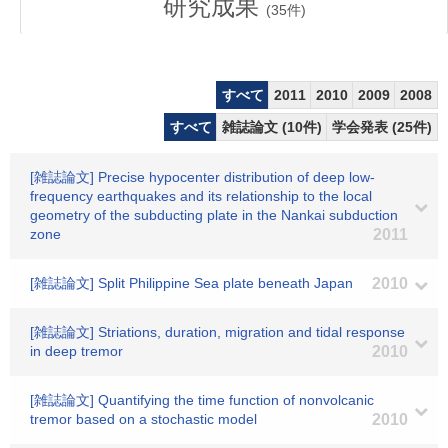
研究成果
(
35
件)
すべて
2011
2010
2009
2008
すべて
雑誌論文 (10件)
学会発表 (25件)
[雑誌論文] Precise hypocenter distribution of deep low-
frequency earthquakes and its relationship to the local
geometry of the subducting plate in the Nankai subduction
zone
2011
[雑誌論文] Split Philippine Sea plate beneath Japan
2010
[雑誌論文] Striations, duration, migration and tidal response
in deep tremor
2010
[雑誌論文] Quantifying the time function of nonvolcanic
tremor based on a stochastic model
2010