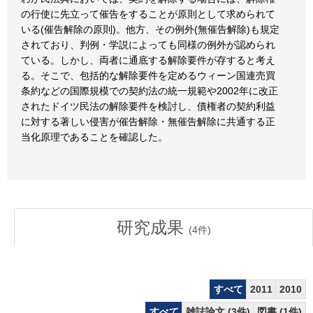
の行使に先立って催告をすることが原則として求められて
いる(催告解除の原則)。他方、その例外(無催告解除)も規定
されており、判例・学説によっても同様の例外が認められ
ている。しかし、両者に通底する解除要件が存すると考え
る。そこで、包括的な解除要件を定めるウィーン国連売買
条約などの国際規模での契約法の統一規範や2002年に改正
されたドイツ民法の解除要件を検討し、債権者の契約利益
に対する著しい侵害が催告解除・無催告解除に共通する正
当化原理であることを確認した。
研究成果
(
4
件)
すべて
2011
2010
すべて
雑誌論文 (3件)
図書 (1件)