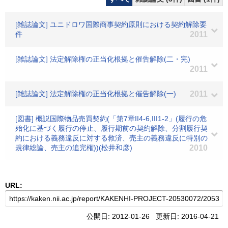
[雑誌論文] ユニドロワ国際商事契約原則における契約解除要
件
2011
[雑誌論文] 法定解除権の正当化根拠と催告解除(二・完)
2011
[雑誌論文] 法定解除権の正当化根拠と催告解除(一)
2011
[図書] 概説国際物品売買契約(「第7章II4-6,III1-2」(履行の危
殆化に基づく履行の停止、履行期前の契約解除、分割履行契
約における義務違反に対する救済、売主の義務違反に特別の
規律総論、売主の追完権))(松井和彦)
2010
URL:
公開日: 2012-01-26 更新日: 2016-04-21