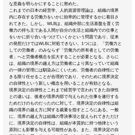
な意義を明らかにすることに努めた。
これまでの日本の経営学、人的資源管理論は、組織の境界
内に存在する労働力をいかに効率的に管理するかに着目さ
れてきた。しかし、WLBは、組織外部に生活基盤を置く労
働力の持ち主である人間が自分の生活と組織内での仕事と
をいかに折り合いをつけていくかという問題であり、従来
の発想だけではWLBに対処できない。1つには、「労働力と
しての労働者」のみならず「労働力の所有者としての労働
者」へと労働者概念を拡大することが必要となる。さらに
は、組織の境界の越え方は労働者により異なっていて組織
の一律の管理には馴染みにくいため、労働者の自律性にで
きる限り任せることが合理的であり、そのために境界決定
の自律性という新しい概念を用いることが有効となる。
境界決定の自律性とこれまで経営学で言われてきた自律性
との違いは、後者が境界内部で与えられた仕事を遂行する
ためだけのものだったのに対して、境界決定の自律性は組
織の境界の越え方に関する裁量を指すところにある。一般
に、境界の越え方は組織の専決事項と捉えられてきただけ
に、境界決定の自律性は、組織が本質的に持つ他律という
原則にも影響を与える可能性がある。また、境界決定の自