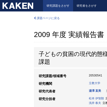
研究課題をさがす
研究者をさがす
課題ページに戻る
2009 年度 実績報告書
子どもの貧困の現代的態
課題
20530541
研究課題/領域番号
立教大学
研究機関
湯澤 直美
立
研究代表者
松本 伊智朗
北
研究分担者
浅井 春夫
立教