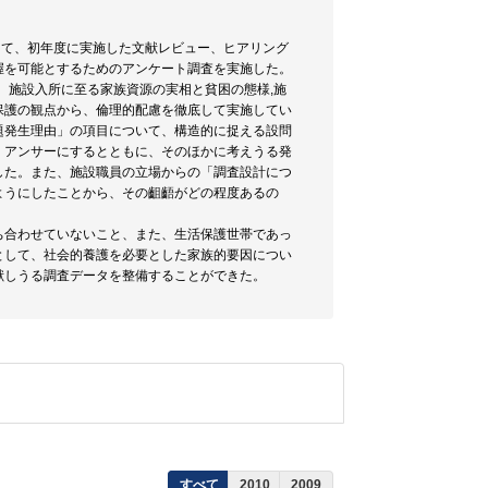
して、初年度に実施した文献レビュー、ヒアリング
握を可能とするためのアンケート調査を実施した。
、施設入所に至る家族資源の実相と貧困の態様,施
保護の観点から、倫理的配慮を徹底して実施してい
題発生理由」の項目について、構造的に捉える設問
・アンサーにするとともに、そのほかに考えうる発
した。また、施設職員の立場からの「調査設計につ
ようにしたことから、その齟齬がどの程度あるの
ち合わせていないこと、また、生活保護世帯であっ
として、社会的養護を必要とした家族的要因につい
献しうる調査データを整備することができた。
すべて
2010
2009