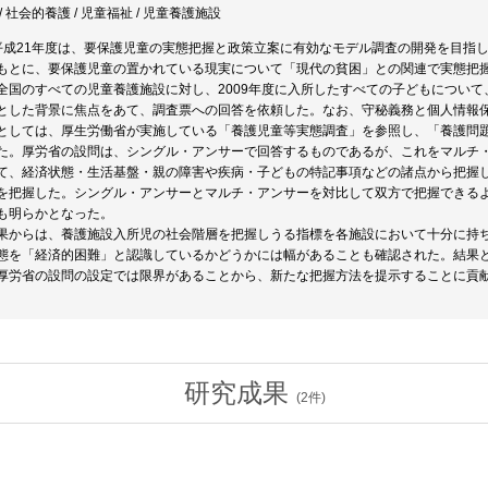
 社会的養護 / 児童福祉 / 児童養護施設
平成21年度は、要保護児童の実態把握と政策立案に有効なモデル調査の開発を目指
もとに、要保護児童の置かれている現実について「現代の貧困」との関連で実態把
全国のすべての児童養護施設に対し、2009年度に入所したすべての子どもについて
とした背景に焦点をあて、調査票への回答を依頼した。なお、守秘義務と個人情報
としては、厚生労働省が実施している「養護児童等実態調査」を参照し、「養護問
た。厚労省の設問は、シングル・アンサーで回答するものであるが、これをマルチ
て、経済状態・生活基盤・親の障害や疾病・子どもの特記事項などの諸点から把握
を把握した。シングル・アンサーとマルチ・アンサーを対比して双方で把握できる
も明らかとなった。
果からは、養護施設入所児の社会階層を把握しうる指標を各施設において十分に持
態を「経済的困難」と認識しているかどうかには幅があることも確認された。結果
厚労省の設問の設定では限界があることから、新たな把握方法を提示することに貢
研究成果
(
2
件)