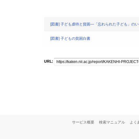
[図書] 子ども虐待と貧困―「忘れられた子ども」の
[図書] 子どもの貧困白書
URL:
サービス概要
検索マニュアル
よく