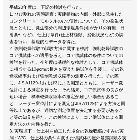
平成20年度は、下記の検討を行った。
1. ひび割れの実態調査 : 実建築物の内部・外部に発生した
コンクリート・モルタルのひび割れについて、その発生状
況とともに、発生部分の周辺環境条件(雨がかりの有無、日
射条件など)、仕上げ条件(仕上材種類、劣化状況など)の調
査を行い、基礎的なデータを得た。
2. 強制乾燥試験の試験方法に関する検討 : 強制乾燥試験の
コア供試体への適用を考え、コア供試体の条件についての
検討を行った。今年度は基礎的な検討として、コア供試体
に相当する10φcmの長さを変えた供試体を作製し、その乾
燥収縮率および強制乾燥収縮率の測定を行った。その際
に、JIS A1129-1および3による測定とともに、レーザー変
位計による測定を行った。そめ結果、コア供試体の長さが
短い場合、標準乾燥収縮率の推定が難しい場合があるこ
と、レーザー変位計による測定はJIS A1129による方法と同
等以上であるが、適切な測定位置を決定する必要があるこ
と等の知見を得た。この検討により、コア供試体による測
定方法の方向性を得た。
3. 実環境下・仕上材を施工した場合の乾燥収縮ひずみの実
測 : W/C、仕上材の条件を変えた供試体の屋外暴露試験を実