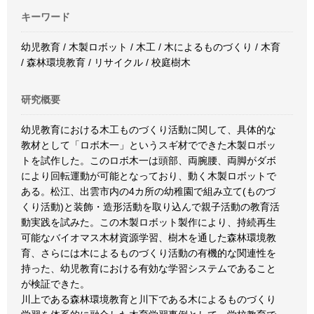
キーワード
幼児教育 / 木製ロボット / 木工 / 木によるものづくり / 木育
/ 森林環境教育 / リサイクル / 校庭樹木
研究概要
幼児教育における木工ものづくり活動に関して、具体的な
教材として「ロボ木一」というスギ材でできた木製ロボッ
トを試作した。このロボ木一は頭部、両腕腰、両脚がダボ
により回転運動が可能となっており、動く木製ロボットで
ある。松江、出雲市内の4カ所の幼稚園で組み立て(ものづ
くり活動)と装飾・造形活動を取り込んで親子活動の教育活
動実践を試みた。この木製ロボット製作により、持続再生
可能なバイオマス木材資源学習、樹木を通した森林環境教
育、さらには木によるものづくり活動の有機的な関連性を
持った、幼児教育における有効な学習システムであること
が検証できた。
川上である森林環境教育と川下である木によるものづくり