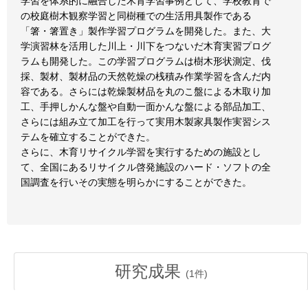
学習を体系的に融合した木育学習事例として、学校教育で
の校庭樹木観察学習と同樹種での生活用具製作である
「箸・箸置き」製作学習プログラムを開発した。また、大
学演習林を活用した川上・川下をつないだ木育実習プログ
ラムも開発した。この学習プログラムは樹木形状測定、伐
採、製材、製材品の天然乾燥の桟積み作業学習を含んだ内
容である。さらには乾燥製材品を丸のこ盤による木取り加
工、手押しかんな盤や自動一面かんな盤による部品加工、
さらには組み立て加工を行って実用木製家具製作実習シス
テムを確立することができた。
さらに、木育リサイクル学習を実行するための施設とし
て、全国にあるリサイクル啓発施設のハード・ソフトの全
国調査を行いその実態を明らかにすることができた。
研究成果
(
1
件)