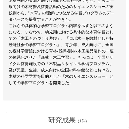
木材利用の実際と施設設備の状況が把握できた。さらに,一
般向けの木材普及啓発活動のためのサイエンスショーの実
践例から,「木育」の理解につながる学習プログラムのデー
タベースを提案することができた。
これらの具体的な学習プログラム内容を示すと以下のよう
になる。すなわち、幼児期における具体的な木育学習とし
ての「木工ものづくり遊び」、「ロボ木一を教材とした持
続能社会の学習プログラム」。青少年、成人向けに、全国
の森林学習館における育林-伐採-製材-木工製品製作の一連
の体系化させた「森林・木工学習」。さらには、全国リサ
イクル啓発施設での「木製品リサイクル学習プログラム」
及び児童、生徒、成人向けの全国の科学館などにおける、
木材の科学学習を目的とした「木のサイエンスショー」と
しての学習プログラムを開発した。
研究成果
(
1
件)