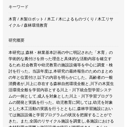
キーワード
木育 / 木製ロボット / 木工 / 木によるものづくり / 木工リサ
イクル / 森林環境教育
研究概要
本研究は,森林・林業基本計画の中に明記された「木育」の
学術的な裏付けを持った理念と具体的な活動内容を確立す
るため,社会教育や幼児教育の施設設備等を中心に調査・検
討を行った。当該年度は,本研究の最終報告のためのまとめ
の年と位置付け,以下の内容を明らかにした。高齢者の一般
消費者が,川上に存在する森林自然環境全般と,川下の木質生
活環境全般を学習内容とする川上・川下統合型学習システ
ムの一例として,成人を対象とした川上・川下学習プログラ
ムの開発と実践を行った。幼児教育に関しては,幼児を対象
とした木工活動の実践を行うとともに,森林学習施設におい
ては施設設備と学習プログラムの状況を把握することがで
きた。また,全国のリサイクル施設を調査し,各施設における