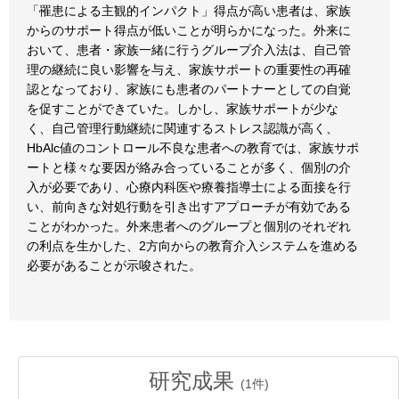
「罹患による主観的インパクト」得点が高い患者は、家族
からのサポート得点が低いことが明らかになった。外来に
おいて、患者・家族一緒に行うグループ介入法は、自己管
理の継続に良い影響を与え、家族サポートの重要性の再確
認となっており、家族にも患者のパートナーとしての自覚
を促すことができていた。しかし、家族サポートが少な
く、自己管理行動継続に関連するストレス認識が高く、
HbAlc値のコントロール不良な患者への教育では、家族サポ
ートと様々な要因が絡み合っていることが多く、個別の介
入が必要であり、心療内科医や療養指導士による面接を行
い、前向きな対処行動を引き出すアプローチが有効である
ことがわかった。外来患者へのグループと個別のそれぞれ
の利点を生かした、2方向からの教育介入システムを進める
必要があることが示唆された。
研究成果
(
1
件)