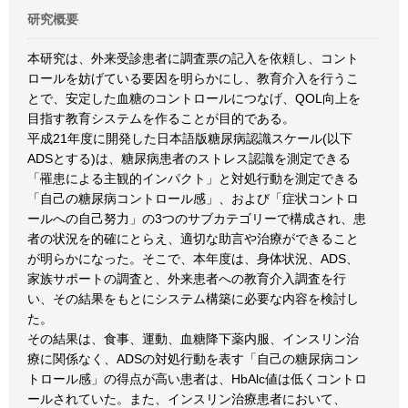
研究概要
本研究は、外来受診患者に調査票の記入を依頼し、コント
ロールを妨げている要因を明らかにし、教育介入を行うこ
とで、安定した血糖のコントロールにつなげ、QOL向上を
目指す教育システムを作ることが目的である。
平成21年度に開発した日本語版糖尿病認識スケール(以下
ADSとする)は、糖尿病患者のストレス認識を測定できる
「罹患による主観的インパクト」と対処行動を測定できる
「自己の糖尿病コントロール感」、および「症状コントロ
ールへの自己努力」の3つのサブカテゴリーで構成され、患
者の状況を的確にとらえ、適切な助言や治療ができること
が明らかになった。そこで、本年度は、身体状況、ADS、
家族サポートの調査と、外来患者への教育介入調査を行
い、その結果をもとにシステム構築に必要な内容を検討し
た。
その結果は、食事、運動、血糖降下薬内服、インスリン治
療に関係なく、ADSの対処行動を表す「自己の糖尿病コン
トロール感」の得点が高い患者は、HbAlc値は低くコントロ
ールされていた。また、インスリン治療患者において、