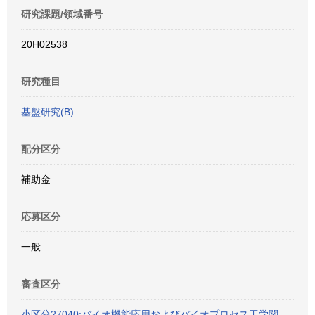
研究課題/領域番号
20H02538
研究種目
基盤研究(B)
配分区分
補助金
応募区分
一般
審査区分
小区分27040:バイオ機能応用およびバイオプロセス工学関