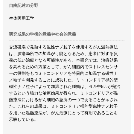
自由記述の分野
生体医用工学
研究成果の学術的意義や社会的意義
交流磁場で発熱する磁性ナノ粒子を使用するがん温熱療法
は、腫瘍局所での加温が可能となるため、患者に対する負
荷の低い治療となる可能性がある。本研究では、治療効果
を高めるための方策として、がん細胞内でストレスセンサ
ーの役割をもつミトコンドリアを特異的に加温する磁性ナ
ノ粒子を開発することに成功した。ミトコンドリア標的型
磁性ナノ粒子によって加温された腫瘍は、６匹中5匹が完治
するという強力な治療効果が得られ、ミトコンドリアが温
熱療法におけるがん細胞の急所の一つであることが示され
た。これらの成果は、ミトコンドリア標的型磁性ナノ粒子
を用いた温熱療法が、がん治療にとって有用であることを
示唆している。