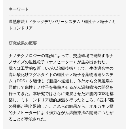
キーワード
温熱療法 / ドラッグデリバリーシステム / 磁性ナノ粒子 / ミ
トコンドリア
研究成果の概要
ナノテクノロジーの進歩によって、交流磁場で発熱するナ
ノサイズの磁性粒子（ナノヒーター）が生み出された。
我々は工学的な新しいがん治療技術として、生体適合性の
高い酸化鉄マグネタイトの磁性ナノ粒子を薬物送達システ
ム（DDS）を駆使して腫瘍へ送達し、体外から交流磁場を
照射して磁性ナノ粒子を発熱させるがん温熱療法の開発を
行ってきた。本研究ではさらに発展させた細胞内DDSを構
築し、ミトコンドリア標的加温を行ったところ、6匹中5匹
の腫瘍が完全退縮した。これらの結果から、オルガネラ標
的ナノヒーターにより強力ながん温熱療法の開発につなが
ることが示唆された。