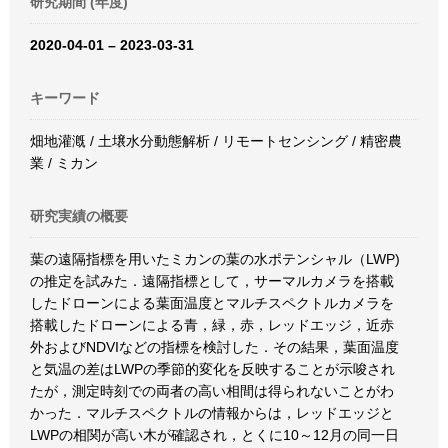
研究期間 (年度)
2020-04-01 – 2023-03-31
キーワード
畑地灌漑 / 土壌水分動態解析 / リモートセンシング / 精密農
業 / ミカン
研究実績の概要
葉の遠隔指標を用いたミカンの葉の水ポテンシャル（LWP)
の推定を試みた．遠隔指標として，サーマルカメラを搭載
したドローンによる葉面温度とマルチスペクトルカメラを
搭載したドローンによる青，緑，赤，レッドエッジ，近赤
外およびNDVIなどの指標を検討した．その結果，葉面温度
と気温の差はLWPの季節的変化を反映することが示唆され
たが，測定時刻での両者の高い相間は得られないことがわ
かった．マルチスペクトルの情報からは，レッドエッジと
LWPの相関が高い木が確認され，とくに10～12月の同一日