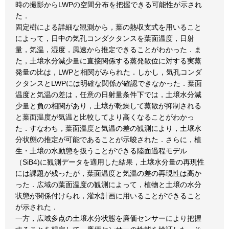
時の撮影からLWPの空間分布を把握できる可能性が示され
た．
固定樹による詳細な観測から，葉の熱収支式を用いること
によって，日中の気孔コンダクタンスを葉面温度，日射
量，気温，湿度，風速から推定できることがわかった．ま
た，土壌水分減少量に直接関係する蒸発散位に対する実蒸
発量の比は，LWPと相関がみられた．しかし，気孔コンダ
クタンスとLWPには明確な関係が確認できなかった．葉面
温度と気温の差は，任意の日射量条件下では，土壌水分減
少量と負の相関があり，土壌が乾燥して蒸散が抑制される
と葉面温度が気温と比較してより高くなることがわかっ
た．すなわち，葉面温度と気温の差の観測により，土壌水
分状態の推定が可能であることが示唆された．さらに，植
生・土壌の水動態を扱うことができる陸面過程モデル
（SiB4)に観測データを適用した結果，土壌水分量の再現性
には課題が残ったが，葉面温度と気温の差の再現性は高か
った．広域の葉面温度の観測によって，植物と土壌の水分
状態が関係付けられ，灌水計画に用いることができること
が示された．
一方，広域多点の土壌水分状態を廉価センサーにより把握