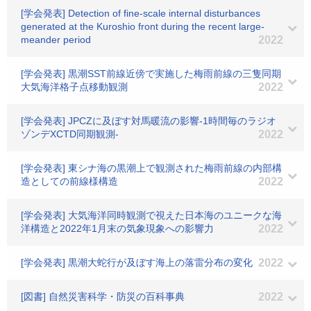
[学会発表] Detection of fine-scale internal disturbances
generated at the Kuroshio front during the recent large-
meander period
2022
[学会発表] 黒潮SST前線近傍で実施した梅雨前線の三隻同期
大気海洋格子点移動観測
2022
[学会発表] JPCZに及ぼす対馬暖流の影響-1時間毎のラジオ
ゾンデXCTD同期観測-
2022
[学会発表] 東シナ海の黒潮上で観測された梅雨前線の内部構
造としての前線様構造
2022
[学会発表] 大気海洋同時観測で視えた日本海のユニークな海
洋構造と2022年1月末の気象現象への影響力
2022
[学会発表] 黒潮大蛇行が及ぼす海上の落雷分布の変化
2022
[図書] 自然災害科学・防災の百科事典
2022