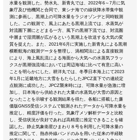
水量を観測した。勢水丸、新青丸では、2022年6～7月に気
象庁及び他機関と合同で、東シナ海での線状降水帯集中観
測に参画し、黒潮上の可降水量をラジオゾンデと同時観測
した。この観測で、風上にあたる黒潮上流では、水蒸気が
対流圏下層にとどまる一方、風下の黒潮下流では、対流圏
中層まで湿潤層が広がるという黒潮上を吹送する大気の変
質を捉えた。また、2021年6月に実施した新青丸による黒潮
横断航海の観測データを整理し、渦相関法による直接観測
により、海上風乱流による海面から大気への水蒸気フラッ
クスが黒潮強流域においては周辺海域に比べて有意に高い
ことを明らかにした。耕洋丸では、冬季日本海上にて2023
年1月に近畿地方に大雪をもたらしたJPCZ直下での連続定
点観測に成功した。JPCZ襲来時には、可降水量が急激に増
加し、日本海から供給された大量の水蒸気が大雪の原因と
なったことを示唆する観測結果を得た。各船に搭載した廉
価版GNSS受信システムで観測されたデータから可降水量を
推定し、精度評価を行った。気象庁メソ解析データと比較
し、受信状況が良好であれば高精度に推定できることを確
認した。静止気象衛星ひまわり８号を利用した可降水量の
推定に関して、熱赤外線バンドのみを用いた従来の半経験