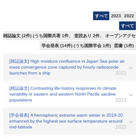
すべて
2023
2022
すべて
雑誌論文 (2件) (うち国際共著 1件、 査読あり 2件、 オープンアクセス
学会発表 (14件) (うち国際学会 1件)
図書 (1件)
[雑誌論文] High moisture confluence in Japan Sea polar air
mass convergence zone captured by hourly radiosonde
launches from a ship
2022
[雑誌論文] Contrasting life-history responses to climate
variability in eastern and western North Pacific sardine
populations
2022
[学会発表] A hemispheric extreme warm winter in 2019-20
enhanced by the highest sea surface temperature around
mid-latitude
2023