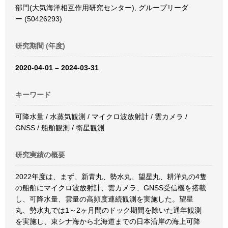
部門(大気海洋相互作用研究センター), グループリーダ
ー (50426293)
研究期間 (年度)
2020-04-01 – 2024-03-31
キーワード
可降水量 / 水蒸気観測 / マイクロ波放射計 / 雲カメラ /
GNSS / 船舶観測 / 衛星観測
研究実績の概要
2022年度は、まず、新青丸、勢水丸、望星丸、耕洋丸の4隻
の船舶にマイクロ波放射計、雲カメラ、GNSS受信機を搭載
し、可降水量、雲量の高頻度連続観測を実施した。望星
丸、勢水丸では1～2ヶ月間のドック期間を除いた通年観測
を実施し、東シナ海から北海道までの日本沿岸の海上可降