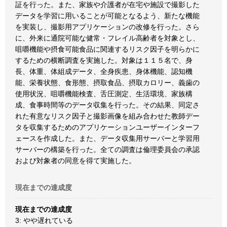
証を行った。また、家族や介護者が在宅や施設で撮影した
データを学習に用いることが可能となるよう、新たな機能
を実装し、撮影用アプリケーションの改修を行った。さら
に、外来に通院可能な健常・フレイル高齢者を対象とし、
咀嚼機能や摂食可能食品に関連するリスク因子を明らかに
するための横断調査を実施した。対象は１１５名で、身
長、体重、体組成データ、全身疾患、身体機能、認知機
能、栄養状態、食形態、摂取食品、摂取カロリー、義歯の
使用状況、咀嚼機能検査、舌圧測定、生活環境、家族構
成、食事時間等のデータ収集を行った。その結果、同定さ
れた有意なリスク因子と撮影画像を組み合わせた教師デー
タを収集するためのアプリケーションユーザーインターフ
ェースを作成した。また、データ収集用サーバーと学習用
サーバーの構築を行った。全ての調査は倫理委員会の承認
および対象者の同意を得て実施した。
現在までの達成度
現在までの達成度
3: やや遅れている