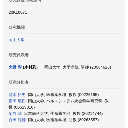
研究課題/領域番号
20K10071
研究機関
岡山大学
研究代表者
大野 彩
(木村彩)
岡山大学, 大学病院, 講師 (20584626)
研究分担者
窪木 拓男
岡山大学, 医歯薬学域, 教授 (00225195)
森田 瑞樹
岡山大学, ヘルスシステム統合科学研究科, 教
授 (00519316)
菊谷 武
日本歯科大学, 生命歯学部, 教授 (20214744)
百田 龍輔
岡山大学, 医歯薬学域, 助教 (80263557)