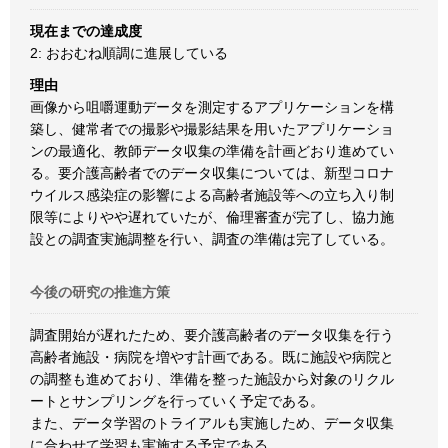
現在までの達成度
2: おおむね順調に進展している
理由
画像から咀嚼運動データを測定するアプリケーションを構
築し、健常者での撮影や撮影結果を用いたアプリケーショ
ンの最適化、教師データ収集の準備を計画どおり進めてい
る。要介護高齢者でのデータ収集については、新型コロナ
ウイルス感染症の影響による高齢者施設等への立ち入り制
限等によりやや遅れていたが、倫理審査が完了し、協力施
設との調査実施調整を行い、調査の準備は完了している。
今後の研究の推進方策
調査開始が遅れたため、要介護高齢者のデータ収集を行う
高齢者施設・病院を増やす計画である。既に施設や病院と
の調整も進めており、準備を整った施設から対象のリクル
ートとサンプリングを行っていく予定である。
また、データ学習のトライアルも実施しため、データ収集
に合わせて学習も実施する予定である。