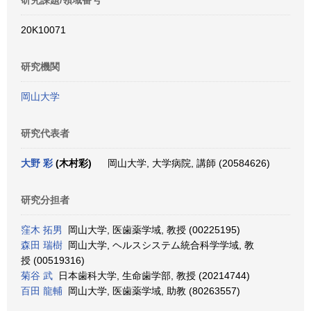
研究課題/領域番号
20K10071
研究機関
岡山大学
研究代表者
大野 彩
(木村彩)
岡山大学, 大学病院, 講師 (20584626)
研究分担者
窪木 拓男
岡山大学, 医歯薬学域, 教授 (00225195)
森田 瑞樹
岡山大学, ヘルスシステム統合科学学域, 教
授 (00519316)
菊谷 武
日本歯科大学, 生命歯学部, 教授 (20214744)
百田 龍輔
岡山大学, 医歯薬学域, 助教 (80263557)