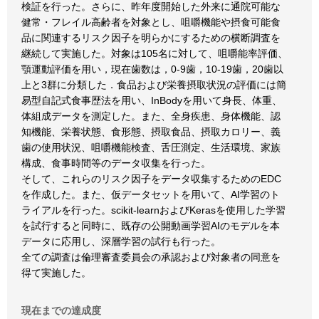
検証を行った。さらに、昨年度開始した外来に通院可能な
健常・フレイル高齢者を対象とし、咀嚼機能や摂食可能食
品に関連するリスク因子を明らかにするための横断調査を
継続して実施した。対象は105名に対して、咀嚼能率評価、
顎運動評価を用い，現在歯数は，0-9歯，10-19歯，20歯以
上と3群に分類した．食品および栄養摂取状況の評価には簡
易型自記式食事歴法を用い、InBodyを用いて身長、体重、
体組成データを測定した。また、全身疾患、身体機能、認
知機能、栄養状態、食形態、摂取食品、摂取カロリー、義
歯の使用状況、咀嚼機能検査、舌圧測定、生活環境、家族
構成、食事時間等のデータ収集を行った。
そして、これらのリスク因子をデータ収集するためのEDC
を作成した。また、仮データセットを用いて、AI学習のト
ライアルを行った。scikit-learnおよびKerasを使用した学習
を試行すると同時に、既存の公開動画学習AIのモデルを本
データに応用し、深層学習の試行も行った。
全ての調査は倫理審査委員会の承認および対象者の同意を
得て実施した。
現在までの達成度