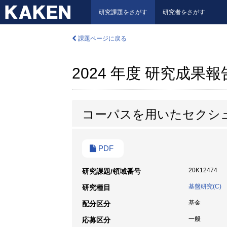
研究課題をさがす
研究者をさがす
課題ページに戻る
2024 年度 研究成果
コーパスを用いたセクシ
PDF
20K12474
研究課題/領域番号
基盤研究(C)
研究種目
基金
配分区分
一般
応募区分