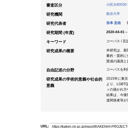
小区分8003
審査区分
龍谷大学
研究機関
吉本 圭佑
龍
研究代表者
2020-04-01 –
研究期間 (年度)
コーパス / 言
キーワード
本研究は、新
研究成果の概要
量的・質的に
賛成の議員と
コーパスを利
自由記述の分野
2015年に
研究成果の学術的意義や社会的
より、LGB
意義
ィの描かれ方
結果は、今後
道関係者等が
URL: