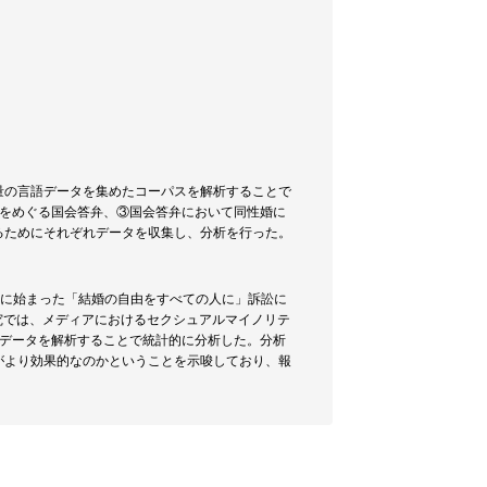
量の言語データを集めたコーパスを解析することで
法をめぐる国会答弁、③国会答弁において同性婚に
るためにそれぞれデータを収集し、分析を行った。
9年に始まった「結婚の自由をすべての人に」訴訟に
究では、メディアにおけるセクシュアルマイノリテ
のデータを解析することで統計的に分析した。分析
がより効果的なのかということを示唆しており、報