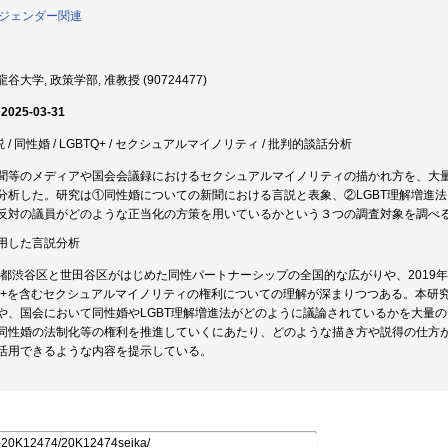
0:ジェンダー関連
谷大学, 政策学部, 准教授 (90724477)
 2025-03-31
説 / 同性婚 / LGBTQ+ / セクシュアルマイノリティ / 批判的談話分析
聞等のメディアや国会会議録におけるセクシュアルマイノリティの描かれ方を、大
分析した。研究は①同性婚についての新聞における言説と表象、②LGBT理解増進
反対の議員がどのような正当化の方策を用いているかという３つの調査対象を調べ
用した言説分析
東京都渋谷区と世田谷区がはじめた同性パートナーシップの全国的な広がりや、201
TQ+を含むセクシュアルマイノリティの権利についての理解が深まりつつある。本研
や、国会において同性婚やLGBT理解増進法がどのように議論されているかを大量
同性婚の法制化等の権利を推進していくにあたり、どのような描き方や説得の仕方
活用できるような内容を提示している。