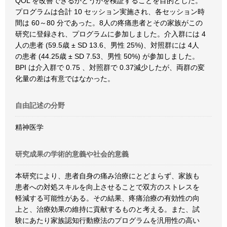
QOL を改善できるかどうかを検証することを目的とした。
プログラムは合計 10 セッション実施され、各セッション時
間は 60～80 分であった。8人の疼痛患者とその家族がこの
研究に登録され、プログラムに参加しました。介入群には 4
人の患者 (59.5歳 ± SD 13.6、男性 25%)、対照群には 4人
の患者 (44.25歳 ± SD 7.53、男性 50%) が参加しました。
BPI は介入群で 0.75 、対照群で 0.37減少したが、両群の変
化量の差は有意ではなかった。
自由記述の分野
精神医学
研究成果の学術的意義や社会的意義
本研究により、患者自身の痛み治療にとどまらず、家族も
患者への対処スキルを向上させることで双方のストレスを
軽減する可能性がある。その結果、疼痛治療の有効性の向
上と、治療効果の維持に貢献するものと考える。また、試
験にあたり家族認知行動療法のプログラムを汎用性の高い