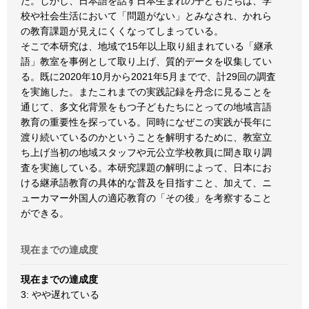
た。しかし、日本語を話す日本生まれの子どもたちは、学
校や社会生活において「問題がない」とみなされ、かれら
の教育課題が見えにくくなってしまっている。
そこで本研究は、地域で15年以上取り組まれている「継承
語」教室を事例として取り上げ、質的データを収集してい
る。既に2020年10月から2021年5月までで、計29回の調査
を実施した。またこれまでの実践記録を丹念に見ることを
通じて、多文化背景をもつ子どもたちにとっての地域言語
教育の重要性を探っている。同時になぜこの実践が長年に
渡り続いているのかということを解明するために、教室立
ち上げ当初の地域スタッフや元公立学校教員に聞き取り調
査を実施している。本研究課題の解明によって、日本にお
ける継承語教育の具体的な普及を目指すこと、加えて、ニ
ューカマー外国人の適応教育の「その後」を考察すること
ができる。
現在までの達成度
現在までの達成度
3: やや遅れている