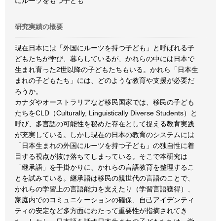
にルーツをもつ子ども
研究実績の概要
現在日本には「外国にルーツを持つ子ども」と呼ばれる子
どもたちが学び、暮らしているが、かれらの中には日本で
生まれ育った2世以降の子どもたちもいる。かれら「日本生
まれの子どもたち」には、どのような教育や支援が必要だ
ろうか。
カナダやオーストラリアなど移民国家では、移民の子ども
たちをCLD（Culturally, Linguistically Diverse Students）と
呼び、多言語の可能性を秘めた存在として捉える教育実践
が充実している。しかし現在の日本の教育のシステムには
「日本生まれの外国にルーツを持つ子ども」の独自性に着
目する視点が抜け落ちてしまっている。そこで本研究は
「継承語」を手掛かりに、かれらの言語教育を整理するこ
とを試みている。継承語は移民の親世代の言語のことで、
かれらの学習上の言語能力を支えたり（学習言語獲得）、
家庭内でのコミュニケーションの確保、自己アイデンティ
ティの安定など多方面にわたって重要性が指摘されてき