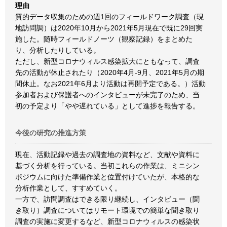
理由
質的データ収集のための週1回のフィールドワーク調査（現
地訪問調）は2020年10月から2021年5月現在で既に29回実
施した。随時フィールドノーツ（観察記録）をまとめた
り、分析したりしている。
ただし、新型コロナウィルス感染拡大にともなって、調査
先の活動が休止されたり（2020年4月-9月、2021年5月の期
間休止。なお2021年6月より活動は再開予定である。）活動
参加者および保護者へのインタビューが未完了のため、当
初の予定より「やや遅れている」として進捗を報告する。
今後の研究の推進方策
現在、活動記録や過去の調査地の資料など、文献や資料に
基づく分析を行っている。当初これらの作業は、ミニシン
ポジウムに向けた準備作業と位置付けていたが、本格的な
分析作業として、すすめていく。
一方で、訪問調査はできる限り継続し、インタビュー（聞
き取り）調査についてはリモート環境での簡単な聞き取り
調査の実施に変更するなど、新型コロナウィルスの感染状