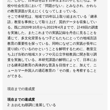
た。しかし、日本語を話す日本生まれの子どもたちは、学
校や社会生活において「問題がない」とみなされ、かれら
の教育課題が見えにくくなってしまっている。
そこで本研究は、地域で15年以上取り組まれている「継承
語」教室を事例として取り上げ、質的データを収集してい
る。既に2020年10月から2022年4月までで、計49回の調査
を実施した。またこれまでの実践記録を丹念に見ることを
通じて、多文化背景をもつ子どもたちにとっての地域言語
教育の重要性を探っている。同時になぜこの実践が長年に
渡り続いているのかということを解明するために、教室立
ち上げ当初の地域スタッフや元公立学校教員に聞き取り調
査を実施している。本研究課題の解明によって、日本にお
ける継承語教育の具体的な普及を目指すこと、加えて、ニ
ューカマー外国人の適応教育の「その後」を考察すること
ができる。
現在までの達成度
現在までの達成度
2: おおむね順調に進展している