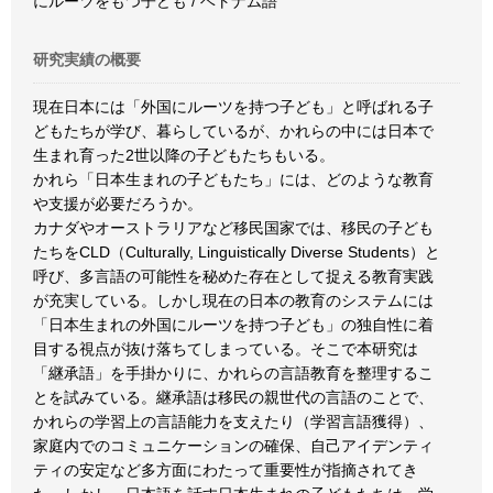
にルーツをもつ子ども / ベトナム語
研究実績の概要
現在日本には「外国にルーツを持つ子ども」と呼ばれる子
どもたちが学び、暮らしているが、かれらの中には日本で
生まれ育った2世以降の子どもたちもいる。
かれら「日本生まれの子どもたち」には、どのような教育
や支援が必要だろうか。
カナダやオーストラリアなど移民国家では、移民の子ども
たちをCLD（Culturally, Linguistically Diverse Students）と
呼び、多言語の可能性を秘めた存在として捉える教育実践
が充実している。しかし現在の日本の教育のシステムには
「日本生まれの外国にルーツを持つ子ども」の独自性に着
目する視点が抜け落ちてしまっている。そこで本研究は
「継承語」を手掛かりに、かれらの言語教育を整理するこ
とを試みている。継承語は移民の親世代の言語のことで、
かれらの学習上の言語能力を支えたり（学習言語獲得）、
家庭内でのコミュニケーションの確保、自己アイデンティ
ティの安定など多方面にわたって重要性が指摘されてき