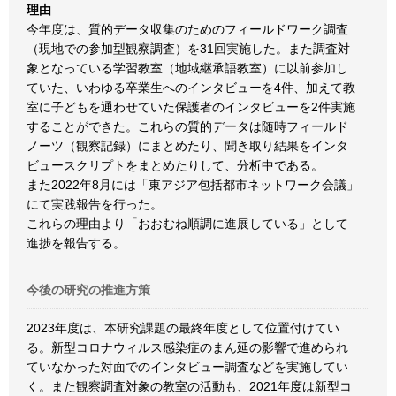
理由
今年度は、質的データ収集のためのフィールドワーク調査
（現地での参加型観察調査）を31回実施した。また調査対
象となっている学習教室（地域継承語教室）に以前参加し
ていた、いわゆる卒業生へのインタビューを4件、加えて教
室に子どもを通わせていた保護者のインタビューを2件実施
することができた。これらの質的データは随時フィールド
ノーツ（観察記録）にまとめたり、聞き取り結果をインタ
ビュースクリプトをまとめたりして、分析中である。
また2022年8月には「東アジア包括都市ネットワーク会議」
にて実践報告を行った。
これらの理由より「おおむね順調に進展している」として
進捗を報告する。
今後の研究の推進方策
2023年度は、本研究課題の最終年度として位置付けてい
る。新型コロナウィルス感染症のまん延の影響で進められ
ていなかった対面でのインタビュー調査などを実施してい
く。また観察調査対象の教室の活動も、2021年度は新型コ