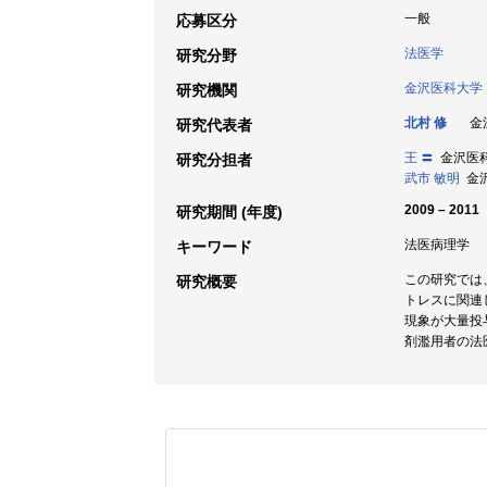
一般
応募区分
法医学
研究分野
金沢医科大学
研究機関
北村 修
金沢
研究代表者
王 〓
金沢医科大
研究分担者
武市 敏明
金沢
2009 – 2011
研究期間 (年度)
法医病理学
キーワード
この研究では
研究概要
トレスに関連
現象が大量投
剤濫用者の法