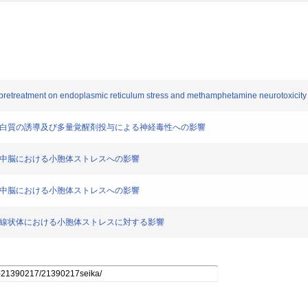
treatment on endoplasmic reticulum stress and methamphetamine neurotoxicity i
ス蛋白質の誘導及び多量覚醒剤投与による神経毒性への影響
の中脳における小胞体ストレスへの影響
の中脳における小胞体ストレスへの影響
・線状体における小胞体ストレスに対する影響