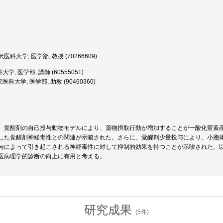
医科大学, 医学部, 教授 (70266609)
学, 医学部, 講師 (60555051)
医科大学, 医学部, 助教 (90460360)
、覚醒剤の自己投与動物モデルにより、薬物摂取行動が増加することが一酸化窒素
した覚醒剤神経毒性との関連が示唆された。さらに、覚醒剤少量投与により、小胞
与によって引き起こされる神経毒性に対して抑制的効果を持つことが示唆された。
医病理学的診断の向上に有用と考える。
研究成果
(
5
件)