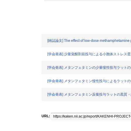
[雑誌論文] The effect of low-dose methamphetamine pre
[学会発表] 少量覚醒剤前投与による小胞体ストレ
[学会発表] メタンフェタミンの少量慢性投与ラット
[学会発表] メタンフェタミン慢性投与によるラット
[学会発表] メタンフェタミン反復投与ラットの黒質
URL: