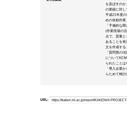
を及ぼすのか
の業績に対し
平成21年度
めの依頼作業
「予備的な聞
(作業現場の
点で、質量と
あることを発
文を作成する
「質問票の項
についてKC
られたことは
「導入企業か
らためて検討
URL: