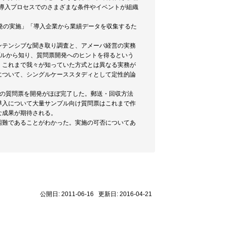
)導入プロセスでのさまざまな条件やイベントが組織
発の実施」「導入企業から業績データを収集するた
ンテンシブな聞き取り調査と、アメーバ経営の実務
プルから知り、質問票開発へのヒントを得るという
、これまで我々が知っていた方式とは異なる実務が
について、シングルケーススタディとして定性的論
通の質問票を開発がほぼ完了した。郵送・回収方法
導入について大量サンプル向け質問票はこれまで作
な成果が期待される。
困難であることがわかった。実施の可否についてあ
公開日: 2011-06-16 更新日: 2016-04-21