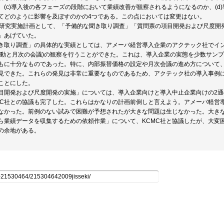
、(c)導入後の各フェーズの段階において業績改善が観察されるようになるのか、(d
てどのように影響を及ぼすのかの4つである。この点においては変更はない。
の研究実施計画として、「予備的な聞き取り調査」「質問票の項目開発および尺度開
」あげていた。
き取り調査」の具体的な実績としては、アメーバ経営導入企業のアクテック社でイ
活動と月次の会議)の観察を行うことができた。これは、導入企業の実態を少数サン
もに十分なものであった。特に、内部振替価格の設定や月次会議の進め方について
見できた。これらの発見は非常に重要なものであるため、アクテック社の導入事例
ことにした。
目開発および尺度開発の実施」については、導入企業向けと導入中止企業向けの2
MC社との協議も完了した。これらはかなりの計画前倒しと言えよう。アメーバ軽営
なかった。前例のない試みで困難が予想されたが大きな問題は生じなかった。大き
ら業績データを収集するための依頼作業」について、KCMC社と協議したが、大変
の余地がある。