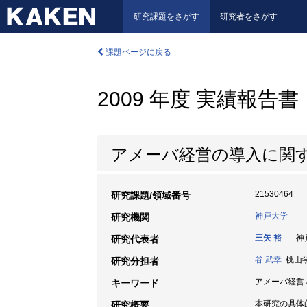
研究課題をさがす
研究者をさがす
課題ページに戻る
2009 年度 実績報告書
アメーバ経営の導入に関
21530464
研究課題/領域番号
神戸大学
研究機関
三矢 裕
神戸
研究代表者
谷 武幸
桃山学院
研究分担者
アメーバ経営 /
キーワード
本研究の具体
研究概要