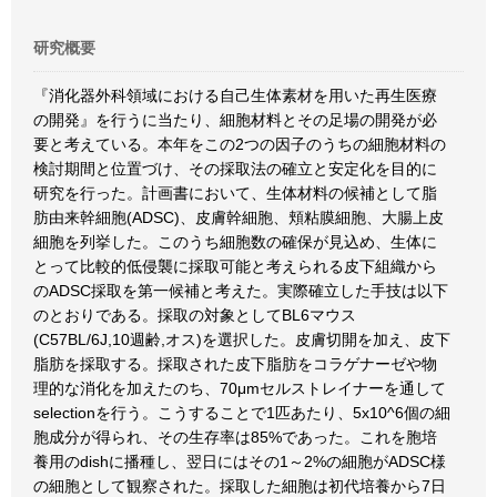
研究概要
『消化器外科領域における自己生体素材を用いた再生医療
の開発』を行うに当たり、細胞材料とその足場の開発が必
要と考えている。本年をこの2つの因子のうちの細胞材料の
検討期間と位置づけ、その採取法の確立と安定化を目的に
研究を行った。計画書において、生体材料の候補として脂
肪由来幹細胞(ADSC)、皮膚幹細胞、頬粘膜細胞、大腸上皮
細胞を列挙した。このうち細胞数の確保が見込め、生体に
とって比較的低侵襲に採取可能と考えられる皮下組織から
のADSC採取を第一候補と考えた。実際確立した手技は以下
のとおりである。採取の対象としてBL6マウス
(C57BL/6J,10週齢,オス)を選択した。皮膚切開を加え、皮下
脂肪を採取する。採取された皮下脂肪をコラゲナーゼや物
理的な消化を加えたのち、70μmセルストレイナーを通して
selectionを行う。こうすることで1匹あたり、5x10^6個の細
胞成分が得られ、その生存率は85%であった。これを胞培
養用のdishに播種し、翌日にはその1～2%の細胞がADSC様
の細胞として観察された。採取した細胞は初代培養から7日