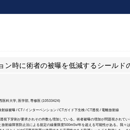
ション時に術者の被曝を低減するシールド
医科大学, 医学部, 専修医 (10533424)
放射線被曝 / CT / インターベンション / CTガイド下生検 / CT透視 / 電離放射線
T透視下穿刺が要求されその件数も増加している。術者被曝の増加が問題視されてい
うと放射線障害防止法による規定の線量限度500mSv/年を超える可能性がある。我