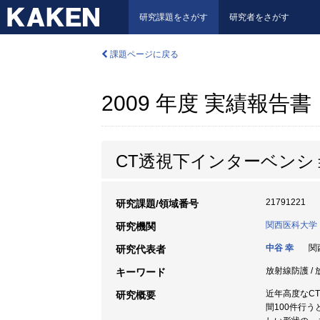
研究課題をさがす
研究者をさがす
課題ページに戻る
2009 年度 実績報告書
CT透視下インターベン
21791221
研究課題/領域番号
関西医科大学
研究機関
中谷 幸
関西
研究代表者
放射線防護 / 
キーワード
近年高度なC
研究概要
間100件行