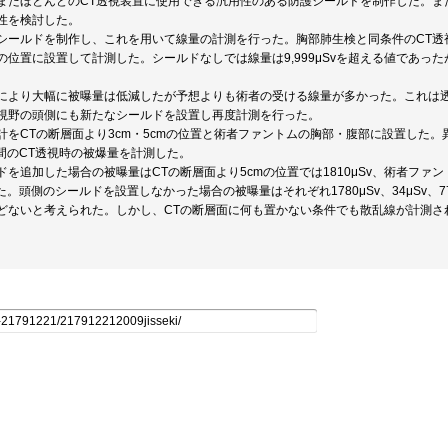
またほとんどのCT透視装置に使用できる汎用性のある防護シールドを制作した。ま
性を検討した。
シールドを制作し、これを用いて線量の計測を行った。胸部肺生検と同条件のCT透
の位置に設置して計測した。シールドなしでは線量は9,999μSvを超える値であった
により大幅に被曝量は低減したが予想よりも術者の受ける線量が多かった。これは
視野の頭側にも新たなシールドを設置し再度計測を行った。
計をCTの断層面より3cm・5cmの位置と術者ファントムの胸部・腹部に設置した
分間のCT透視時の被爆量を計測した。
ドを追加した場合の被曝量はCTの断層面より5cmの位置では1810μSv、術者ファン
った。頭側のシールドを設置しなかった場合の被曝量はそれぞれ1780μSv、34μSv
どないと考えられた。しかし、CTの断層面に何も置かない条件でも散乱線が計測さ