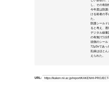
しい形状の、
し、その有効
今年度は防護
ける術者の手
た。
防護シールド
ると考え、透
デジタル線量
の有無)で1
頭側のシール
72μSvであ
乱線はほとん
えられた。
URL: