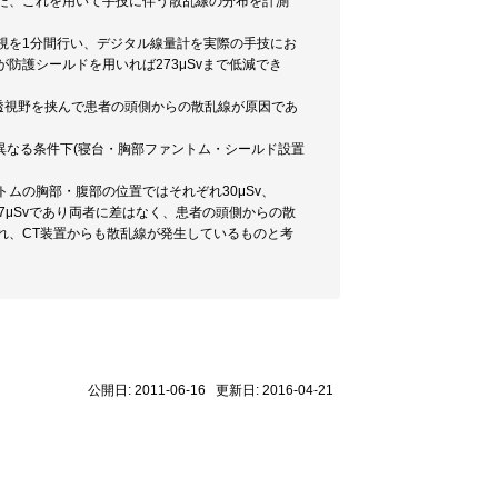
た、これを用いて手技に伴う散乱線の分布を計測
視を1分間行い、デジタル線量計を実際の手技にお
が防護シールドを用いれば273μSvまで低減でき
透視野を挟んで患者の頭側からの散乱線が原因であ
。異なる条件下(寝台・胸部ファントム・シールド設置
トムの胸部・腹部の位置ではそれぞれ30μSv、
、77μSvであり両者に差はなく、患者の頭側からの散
れ、CT装置からも散乱線が発生しているものと考
公開日: 2011-06-16 更新日: 2016-04-21