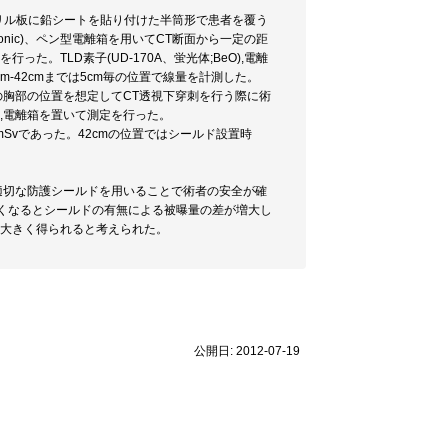
リル板に鉛シートを貼り付けた半筒形で患者を覆う
sonic)、ペン型電離箱を用いてCT断面から一定の距
。TLD素子(UD-170A、蛍光体;BeO),電離
m-42cmまでは5cm毎の位置で線量を計測した。
の胸部の位置を想定してCT透視下穿刺を行う際に術
素子,電離箱を置いて測定を行った。
2mSvであった。42cmの位置ではシールド設置時
適切な防護シールドを用いることで術者の安全が確
くなるとシールドの有無による被曝量の差が増大し
り大きく得られると考えられた。
公開日: 2012-07-19