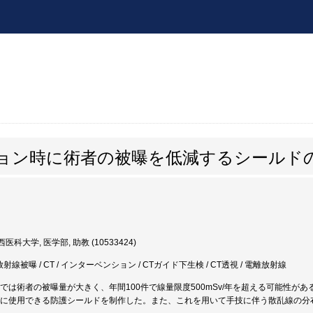
ション時に術者の被曝を低減するシールド
医科大学, 医学部, 助教 (10533424)
放射線被曝 / CT / インターベンション / CTガイド下生検 / CT透視 / 電離放射線
刺では術者の被曝量が大きく、年間100件で線量限度500mSv/年を超える可能性
Tに使用できる防護シールドを制作した。また、これを用いて手技に伴う散乱線の分