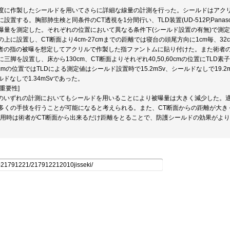
度に作製したシールドを用いてさらに詳細な線量の計測を行った。シールドはアク
設置する。胸部肺生検と同条件のCT透視を1分間行い、TLD装置(UD-512P,Pana
量を測定した。それぞれの位置において異なる条件下(シールド設置の有無)で測定を行った
上に設置し、CT断面より4cm-27cmまでの距離では寝台の頭尾方向に1cm毎、32c
術者の指の被曝を想定してアクリルで作製した指ファントムに貼り付けた。また術者
三脚を設置し、床から130cm、CT断面よりそれぞれ40,50,60cmの位置にTLD
cmの位置ではTLDによる測定値はシールド設置時で15.2mSv、シールドなしで19.
ールドなしで1.34mSvであった。
重要性]
箱のいずれの計測においてもシールドを用いることにより被曝量は大きく減少した。
多くの手技を行うことが可能になると考えられる。また、CT断面からの距離が大き
使用時は術者がCT断面から出来るだけ距離をとることで、防護シールドの効果がよ