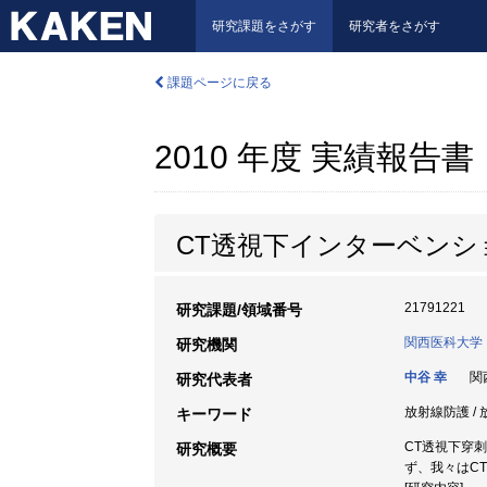
研究課題をさがす
研究者をさがす
課題ページに戻る
2010 年度 実績報告書
CT透視下インターベン
21791221
研究課題/領域番号
関西医科大学
研究機関
中谷 幸
関西
研究代表者
放射線防護 / 
キーワード
CT透視下穿
研究概要
ず、我々はC