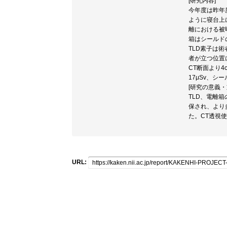
[研究内容]
今年度は昨年
ように寝台上に
離における被曝
箱はシールドの
TLD素子は
者が立つ位置に
CT断面より4
17μSv、シ
[研究の意義・
TLD、電離
保され、より
た。CT透視
URL: