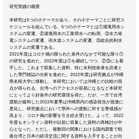
研究実績の概要
本研究は5つの小テーマがあり、その小テーマごとに研究ス
ケジュールを組んでいる。5つの小テーマとは①灌漑用水シ
ステムの変遷、②灌漑用水の工業用水への転用、③水力発
電システムの変遷、④水道システムの変遷、⑤総合的利水
システムの変遷である。
2021年度はコロナ禍の限られた条件のなかで可能な限り①
の研究を進めた。2022年度は①を継続しつつ、②③にも着
手した。これまで収集した資料、特に水利技術者を読者と
した専門雑誌の分析を進めた。2022年度は研究拠点が沖縄
県名桜大学に移動し、本研究においては沖縄との比較の視
点が得られる、台湾へのアクセスが容易になるなど本研究
にとってより好条件の研究環境を得た。だが、一方で台湾
渡航が緩和した2022年夏季は沖縄県内の感染状況が急激に
悪化し、研究拠点において県外への渡航に対する警戒感が
高まり、コロナ禍の影響を引き続き受けた。よって、2022
年度もオンライン資料や以前に収集した資料の再検討が中
心となった。ただし、複数回の関東における国内調査で戦
後台湾と日本の経済交流に関する資料を入手することが出