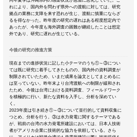
同年夏季は沖縄県内の感染状況が急激に悪化していた。こ
れにより、国内外を問わず県外への渡航に対しては、研究
拠点の業務に支障を来す恐れが生じ、渡航に慎重にならざ
るを得なかった。昨年度の研究の遅れはある程度想定内で
あったが、今年度も海外調査の困難が継続したことは想定
外であり、研究に遅れが生じている。
今後の研究の推進方策
現在までの進捗状況に記した小テーマのうち①～③につい
ては既に研究に着手してきたものの、国内外の資料調査が
制限されていたため、いまだ成果を論文としてまとめるに
は至っていない。昨年末より台湾渡航への制限が緩和され
たため、今後は台湾における資料調査、フィールドワーク
を積極的に行い、新たな資料を入手し、分析を深めてい
く。
2023年度は引き続き①～③について並行的して資料収集に
つとめ、分析を行う。③は水力発電に関するテーマである
が、戦前の台湾の水力発電所建設においては、日本人技術
者がアメリカ企業に技術的な協力を依頼している。さら