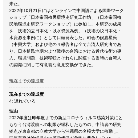
来た。
2022年10月21日にはオンラインで中国語による国際ワーク
ショップ「日本帝国殖民環境史研究工作坊」（日本帝国植
民地環境史研究ワークショップ）に参加し、本研究の成果
を「技術的去日本化：以水資源為例」（技術の脱日本化：
水資源を事例に）として口頭発表した。司会の候嘉星氏
（中興大学）および他の４報告者は全て台湾人研究者であ
り、日本植民地期および戦後の台湾における近代技術の導
入、環境問題、技術移転とそれらに関連する当時の台湾人
の認識に関して有意義な意見交換ができた。
現在までの達成度
現在までの達成度
4: 遅れている
理由
2022年度は昨年度までの新型コロナウィルス感染対策にと
もなう台湾渡航への制限が緩和したものの、申請者の研究
拠点が東京都の立教大学から沖縄県の名桜大学に移動し、