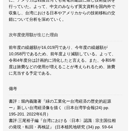
に、アメリカは戦後台湾でも発電所建設に際し技術提供を
行っていた。よって、中文のみならず英文資料を国内外で
収集し、台湾における日本やアメリカからの技術移転の交
錯について分析を深めていく。
次年度使用額が生じた理由
前年度の繰越額が16,019円であり、今年度の繰越額が
10,058円であるため、前年度より減額している。よって、
令和4年度分は計画的に消化したと言える。また、令和5年
度は旅費などの使用が増えることが考えられるため、旅費
に充当する予定である。
備考
書評：堀内義隆著『緑の工業化ー台湾経済の歴史的起源
ー』新しい台湾経済像を描く（日本台湾学会報(24) pp.
195-201. 2022年6月）
書評:三尾裕子編『台湾における〈日本〉認識 : 宗主国位相
の発現・転回・再検証』 (日本植民地研究 (34) pp. 59-64