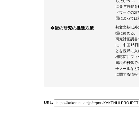
したがって、
に参与観察を
ドワークの次
国によっては
邦文文献以外
今後の研究の推進方策
握に努める。
研究計画調書
に、中国15
とを視野に入
機応変にフィ
国境の村落で
子メールなど
に関する情報
URL: