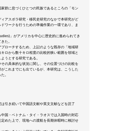
国家群に息づくひとつの民族であるところの「モン
ディアスポラ研究・移民史研究のなかで本研究がど
ルドワークを行うための準備作業の一環であり、ま
udies)」がアメリカを中心に歴史的に進められてき
てきた。
アプローチするため、上記のような既存の「地域研
数キロから数十キロ程度の比較的狭い範囲を領域と
しようとする研究である。
やその具体的な状況に関し、その位置づけの比較を
察がこれまでにも出ているが、本研究は、こうした
った。
度は引き続いて中国語文献や英文文献などを読了
る中国・ベトナム・タイ・ラオスでは入国時の対応
見定めた上で、現地への渡航を長期休暇時に検討せ