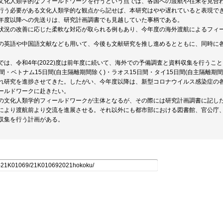
文化人類学的なフィールドワークを行うという点では、各国への渡航や往来を見合
行う必要がある文化人類学的な観点から記せば、本研究はやや遅れていると表現で
年度以降への先送りは、研究計画調書でも見越していた事柄である。
状況の改善に応じた柔軟な対応が取られる例もあり、今年度の海外渡航によるフィ
の英語や中国語文献なども用いて、今後も文献研究を推し進めるとともに、同時に
では、令和4年(2022)度は前年度に続いて、海外での予備調査と資料収集を行うこ
日間・ベトナム15日間(自主隔離期間除く)・ラオス15日間・タイ15日間(自主隔離
れ研究を進捗させてきた。したがい、今年度以降は、新型コロナウイルス感染症の
ールドワークに赴きたい。
の文化人類学的フィールドワークが主体となるが、その際には研究計画調書に記し
により渡航前より交流を進展させる。それ以外にも都市部における図書館、官公庁、N
収集を行う計画がある。