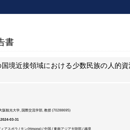
報告書
の国境近接領域における少数民族の人的資
阪観光大学, 国際交流学部, 教授 (70288695)
 2024-03-31
 ディアスポラ / モン(Hmong) / 中国 / 東南アジア大陸部 / 越境