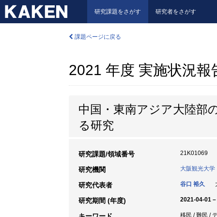
研究課題をさがす
研究者をさがす
課題ページに戻る
2021 年度 実施状況
中国・東南アジア大陸部
る研究
21K01069
研究課題/領域番号
大阪観光大学
研究機関
谷口 裕久
大
研究代表者
2021-04-01 –
研究期間 (年度)
移民 / 難民 /
キーワード