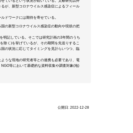
わせているという状況が続いている。文献研究以外
きるが、新型コロナウイルス感染症によるフィール
ールドワークには期待を寄せている。
各国の新型コロナウイルス感染症の動向や現状の把
とを明記している。そこでは研究計画の3年間のうち
期間を除く)を挙げているが、その期間を先送りするこ
各国の状況に応じてタイミングを見計らいつつ、臨
たような現地の研究者等との連携も必要であり、電
GO等において基礎的な資料収集や調査対象(地)
公開日: 2022-12-28