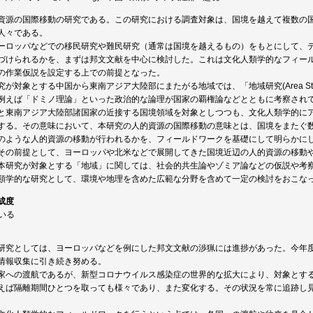
資源の国際移動の研究である。この研究における調査対象は、国境を越えて複数の
」の人々である。
ーロッパなどでの移民研究や難民研究（通常は国境を越えるもの）をもとにして、
づけられるかを、まずは邦文文献を中心に検討した。これは文化人類学的なフィー
の作業仮説を設定する上での前提となった。
が対象とする中国から東南アジア大陸部にまたがる地域では、「地域研究(Area St
例えば「ドミノ理論」といった政治的な論理が国家の覇権論などとともに考察され
と東南アジア大陸部諸国家の近接する国境領域を対象としつつも、文化人類学的に
する。その意味において、本研究の人的資源の国際移動の意味とは、国境をまたぐ
のような人的資源の移動が行われるかを、フィールドワークを基礎にして明らかに
その前提として、ヨーロッパや北米などで展開してきた国境近辺の人的資源の移動
本研究が対象とする「地域」に関しては、社会的共生論やゾミア論などの仮説や考
類学的な研究として、環境や地理を含めた広範な分野を含めて一定の検討をおこな
成度
ている
研究としては、ヨーロッパなどを例にした邦文文献の渉猟には進捗があった。今年
情報収集に引き続き努める。
家への渡航であるが、新型コロナウイルス感染症の世界的な拡大により、対象とす
えば隔離期間ひとつを取っても様々であり、また変化する。その状況を常に追跡し
。