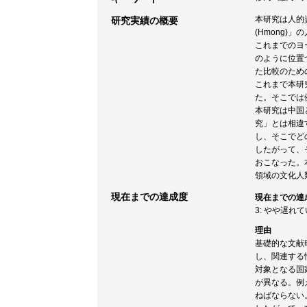
本研究は人的
研究実績の概要
(Hmong)
これまでのヨ
のように位置
た比較のため
これまで本研究
た。そこでは
本研究は中国
究」とは相違
し、そこでど
したがって、
おこなった。
領域の文化人
現在までの達成度
現在までの達
3: やや遅れ
理由
基礎的な文献
し、関連する
対象となる国
が異なる。例
ねばならない