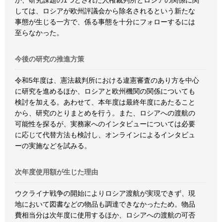
か、研究課題の1つとされた人権裁判所とロシアの関係に関
しては、ロシアが欧州評議会から除名されるという新たな
事態が生じる一方で、係る事態を十分にフォローするには
至らなかった。
今後の研究の推進方策
令和5年度は、憲法裁判所における違憲審査のあり方を中心
に研究を進めるほか、ロシアと欧州機関の関係についても
検討を加える。あわせて、本年度は最終年度にあたること
から、研究のとりまとめを行う。また、ロシアへの渡航の
可能性を探るが、実務家へのインタビューについては必要
に応じて代替方法も検討し、オンラインによるインタビュ
ーの実施などを試みる。
次年度使用額が生じた理由
ウクライナ戦争の開始によりロシア渡航が実現できず、現
地において図書などの物品も調達できなかったため。物品
費相当分は次年度に使用するほか、ロシアへの渡航の可否