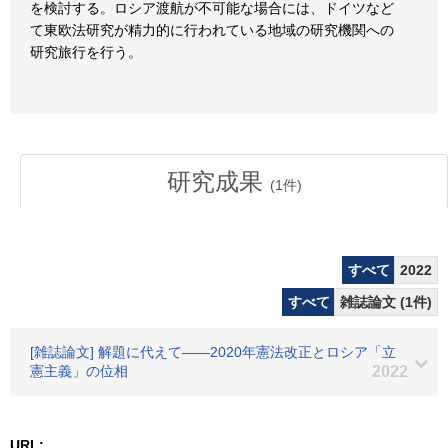
を検討する。ロシア渡航が不可能な場合には、ドイツなど
て東欧法研究が精力的に行われている地域の研究機関への
研究旅行を行う。
研究成果
(
1
件)
すべて
2022
すべて
雑誌論文 (1件)
[雑誌論文] 解題に代えて――2020年憲法改正とロシア「立
憲主義」の位相
2022
URL: