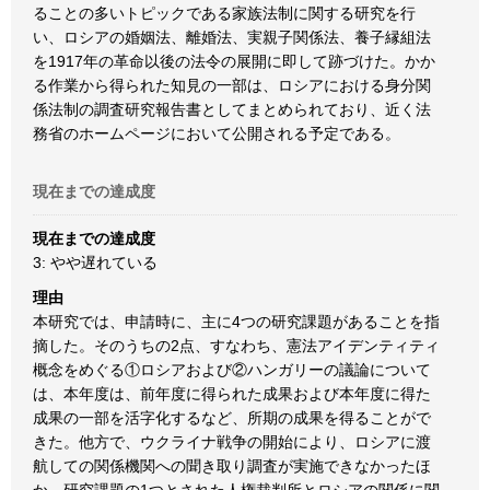
ることの多いトピックである家族法制に関する研究を行
い、ロシアの婚姻法、離婚法、実親子関係法、養子縁組法
を1917年の革命以後の法令の展開に即して跡づけた。かか
る作業から得られた知見の一部は、ロシアにおける身分関
係法制の調査研究報告書としてまとめられており、近く法
務省のホームページにおいて公開される予定である。
現在までの達成度
現在までの達成度
3: やや遅れている
理由
本研究では、申請時に、主に4つの研究課題があることを指
摘した。そのうちの2点、すなわち、憲法アイデンティティ
概念をめぐる①ロシアおよび②ハンガリーの議論について
は、本年度は、前年度に得られた成果および本年度に得た
成果の一部を活字化するなど、所期の成果を得ることがで
きた。他方で、ウクライナ戦争の開始により、ロシアに渡
航しての関係機関への聞き取り調査が実施できなかったほ