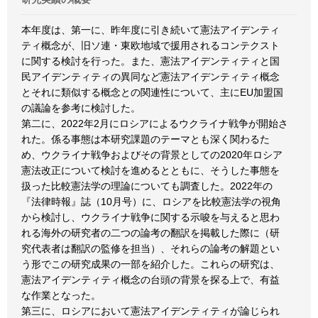
本年度は、第一に、昨年度に引き続いて憲法アイデンティ
ティ概念が、旧ソ連・東欧地域で援用されるコンテクスト
に関する検討を行った。また、憲法アイデンティティと国
民アイデンティティの異同など憲法アイデンティティ概念
とそれに類似する概念との関連性について、主にEU加盟国
の議論を参考に検討した。
第二に、2022年2月にロシアによるウクライナ戦争が開始さ
れた。係る事態は本研究課題のテーマとも深く関わるた
め、ウクライナ戦争およびその背景としての2020年ロシア
憲法改正について検討を進めるとともに、そうした事態を
扱った比較憲法学の理論についても調査した。2022年の
『法律時報』誌（10月号）に、ロシアを比較憲法学の視角
から検討し、ウクライナ戦争に関する示唆を与えると思わ
れる海外の研究者の二つの論考の翻訳を掲載した際に（研
究代表者は翻訳の監修を担当）、それらの論考の解題とい
う形でこの研究成果の一部を紹介した。これらの研究は、
憲法アイデンティティ概念の台頭の背景を探る上で、有益
な作業となった。
第三に、ロシアにおいて憲法アイデンティティが論じられ