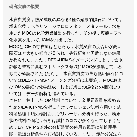
研究実績の概要
水質変質度，熱変成度の異なる4種の始原的隕石について，
粉末化後，ヘキサン，ジクロロメタン，メタノール，水を
用いたMOCの化学溶媒抽出を行った。その後，塩酸－フッ
化水素を用いて, IOMを抽出した。
MOCとIOMの存在量はどちらも，水質変質の度合いが高い
隕石ほど大きい傾向が見られ，先行研究と矛盾しない結果
が得られた。また，DESI-HRMSイメージングにより，含水
鉱物を豊富に含むマトリックス領域にMOCが濃集している
傾向が確認された (ただし，水質変質度の最も低い隕石につ
いてはDESI-HRMSイメージング分析は未実施)。MOCおよ
びIOMの詳細な化学組成，および周囲の鉱物との相関につ
いては，データ解析を進めている。
さらに，抽出したIOM試料について，金属元素量を求める
ためのLA-ICP-MS分析に向け，ケロジェン試料を用いて試
料前処理手順の検討およびリハーサル分析を行った。粉末
状の試料の固定，分析は試料のロスが多くなってしまうた
め，LA-ICP-MS以外の分析装置の使用も視野に前処理手
順・最適分析条件を再検討している。また， 赤外分光法を