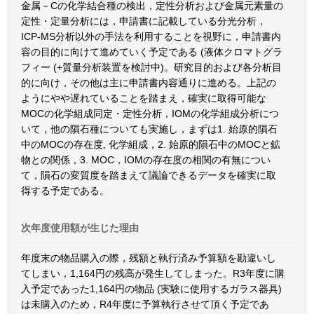
金属－Cの化学結合種の検出，定性分析および金属元素量の
定性・定量分析には，申請書に記載している分光分析，
ICP-MS分析以外の手法を利用することを視野に，申請書内
容の目的に向けて進めていく予定である (液体クロマトグラ
フィー (+質量分析装置を検討中)。研究目的および各分析目
的に向け，その他は主に申請書内容通りに進める。上記の
ようにやや遅れていることを踏まえ，確実に取得可能な
MOCの化学組成同定・定性分析，IOMの化学組成分析につ
いて，他の隕石種についても実施し，まずは1. 始原的隕石
中のMOCの存在度, 化学組成，2. 始原的隕石中のMOCと鉱
物との関係，3. MOC，IOMの存在度の相関の有無につい
て，隕石の変質度を踏まえて議論できるデータを確実に取
得する予定である。
次年度使用額が生じた理由
年度末の物品購入の際，残額と執行済み予算額を勘違いし
てしまい，1,164円の残高が発生してしまった。R3年度に購
入予定であった1,164円の物品 (実験に使用するガラス器具)
は未購入のため，R4年度に予算執行させて頂く予定であ