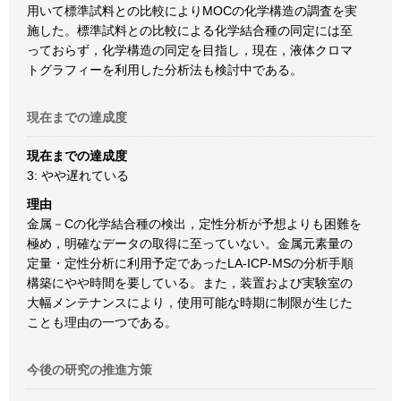
用いて標準試料との比較によりMOCの化学構造の調査を実
施した。標準試料との比較による化学結合種の同定には至
っておらず，化学構造の同定を目指し，現在，液体クロマ
トグラフィーを利用した分析法も検討中である。
現在までの達成度
現在までの達成度
3: やや遅れている
理由
金属－Cの化学結合種の検出，定性分析が予想よりも困難を
極め，明確なデータの取得に至っていない。金属元素量の
定量・定性分析に利用予定であったLA-ICP-MSの分析手順
構築にやや時間を要している。また，装置および実験室の
大幅メンテナンスにより，使用可能な時期に制限が生じた
ことも理由の一つである。
今後の研究の推進方策