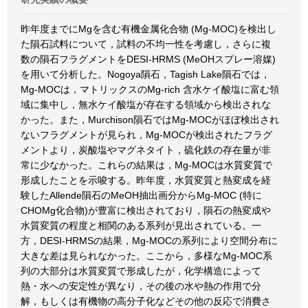
昨年度までにMgを含む有機金属化合物 (Mg-MOC)を検出し
た隕石試料について，試料の不均一性を考慮し，さらに複
数の隕石フラグメントをDESI-HRMS (MeOHスプレー溶媒)
を用いて分析した。Nogoya隕石，Tagish Lake隕石では，
Mg-MOCは，マトリックスのMg-rich 含水ケイ酸塩に富む領
域に集中し，無水ケイ酸塩が存在する領域から検出されな
かった。また，Murchison隕石ではMg-MOCがほぼ検出され
ないフラグメントが見られ，Mg-MOCが検出されたフラグ
メントより，炭酸塩やマグネタイト，硫化鉄の存在量が非
常に少なかった。これらの結果は，Mg-MOCは水質変質で
形成したことを示唆する。昨年度，水質変質と熱変成を経
験したAllende隕石のMeOH抽出画分からMg-MOC (特に
CHOMg化合物)が豊富に検出されており，隕石の熱変成や
水質変質の程度と相関のある系列が見出されている。一
方，DESI-HRMSの結果，Mg-MOCの系列により空間分布に
大きな差は見られなかった。ここから，多様なMg-MOC系
列の大部分は水質変質で形成したが，化学構造によって
熱・水への安定性が異なり，その後の水や熱の作用で分
解，もしくは有機物の高分子化などその他の反応で消費さ