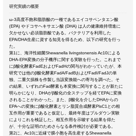
研究実績の概要
ω-3高度不飽和脂肪酸の一種であるエイコサペンタエン酸
(EPA) やドコサヘキサエン酸 (DHA) は人の健康維持増進に
欠かせない必須脂肪酸である。バクテリアを利用した
EPA/DHA生産に資する知見を得るため、以下の研究を行っ
た。
第1に、海洋性細菌Shewanella livingstonensis Ac10による
DHA-EPA変換の分子機序に関する実験を行った。これまで
にβ酸化酵素FadEおよびFadHの関与がわかっていたが、本
研究では他のβ酸化酵素FadA/FadBおよびFadI/FadJの単
独、二重欠損株を作製し当該変換能への寄与を調べた。そ
の結果、いずれのFad酵素も本変換に関与することが新たに
明らかになり、DHAがβ酸化の全ステップを経てEPAに変換
されることがわかった。また、β酸化を介したDHAからの
EPAへの変換にβ酸化酵素とリン脂質合成酵素PlsC1との相
互作用が重要であると仮定し、最終年度はプルダウン実験
によりこれを検証した。相互作用を示唆する結果を得た
が、十分な証明のためさらなる条件検討が必要である。
第2に、Ac10に近縁で膜小胞を高生産するShewanella