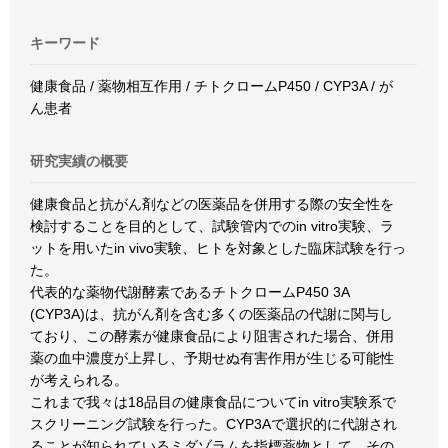
キーワード
健康食品 / 薬物相互作用 / チトクロームP450 / CYP3A / が
ん患者
研究実績の概要
健康食品と抗がん剤などの医薬品を併用する際の安全性を
検討することを目的として、試験管内でのin vitro実験、ラ
ットを用いたin vivo実験、ヒトを対象とした臨床試験を行っ
た。
代表的な薬物代謝酵素であるチトクロームP450 3A
(CYP3A)は、抗がん剤を含む多くの医薬品の代謝に関与し
ており、この酵素が健康食品により阻害された場合、併用
薬の血中濃度が上昇し、予期せぬ有害作用が生じる可能性
が考えられる。
これまで我々は18品目の健康食品についてin vitro実験系で
スクリーニング試験を行った。CYP3Aで選択的に代謝され
ることが知られているミダゾラムを指標薬物として、その