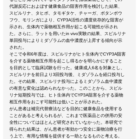
代謝反応におよぼす健康食品の阻害作用を検討した結果、
スピルリナ、タヒボ、タモギタケ、チャーガ、ボタンボウ
フウ、モリンガにより、CYP3A活性の濃度依存的な阻害が
示され、生体内で薬物相互作用が起こる可能性が示され
た。さらに、ラットを用いたin vivo実験の結果、スピルリナ
単回投与によりミダゾラムの血中濃度が上昇する傾向が示
された。
そこで令和6年度は、スピルリナがヒト生体内でCYP3A阻害
を介する薬物相互作用を起こし得るかを明らかにすること
を目的として臨床試験を行った。健康成人6名を対象とし、
スピルリナを前日より3回投与後、ミダゾラムを経口投与し
た。その結果、スピルリナ投与によるミダゾラム血中濃度
の有意な変化は認められなかった。このことから、スピル
リナ短期投与では、ヒト生体内でCYP3A阻害を介する薬物
相互作用をおこす可能性は低いことが示された。
がん患者は補完代替療法などを目的に健康食品を使用する
ことがあると考えられるが、これまで医薬品との併用の安
全性についてはほとんど研究されていなかった。本研究で
得られた結果は、がん患者が有効かつ安全に薬物治療を行
う上で、有用な情報を提供する一助となるものと考える。