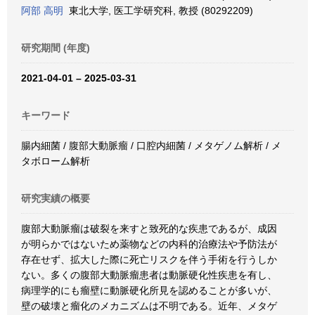
阿部 高明
東北大学, 医工学研究科, 教授 (80292209)
研究期間 (年度)
2021-04-01 – 2025-03-31
キーワード
腸内細菌 / 腹部大動脈瘤 / 口腔内細菌 / メタゲノム解析 / メ
タボローム解析
研究実績の概要
腹部大動脈瘤は破裂を来すと致死的な疾患であるが、成因
が明らかではないため薬物などの内科的治療法や予防法が
存在せず、拡大した際に死亡リスクを伴う手術を行うしか
ない。多くの腹部大動脈瘤患者は動脈硬化性疾患を有し、
病理学的にも瘤壁に動脈硬化所見を認めることが多いが、
壁の破壊と瘤化のメカニズムは不明である。近年、メタゲ