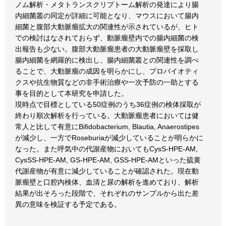
ノム解析・メタトランスクリプトーム解析の発達により腸
内細菌叢の同定が詳細に可能となり、マウスにおいて腸内
細菌と腹部大動脈瘤拡大の関連性が示されているが、ヒト
での検討はなされておらず、動脈瘤壁内での腸内細菌の検
出報告も少ない。腹部大動脈瘤患者の大動脈瘤壁を採取し
腸内細菌を網羅的に検出し、腸内細菌叢との関連性を調べ
ることで、大動脈瘤の成因を明らかにし、プロバイオティ
クスや抗生物質などの非手術治療や一次予防の一助とする
事を目的として本研究を申請した。
現時点で目標としている50症例のうち36症例の検体採取が
終わり順次解析を行っている。大動脈瘤患者においては健
常人と比して有意にBifidobacterium, Blautia, Anaerostipes
が減少し、一方でRoseburiaが減少していることが明らかに
なった。また呼気中の代謝産物においてもCysS-HPE-AM,
CysSS-HPE-AM, GS-HPE-AM, GSS-HPE-AMといった硫黄
代謝産物が有意に減少していることが確認された。現在動
脈瘤壁と口腔内検体、血清と尿の解析を進めており、解析
結果が出そろった段階で、それぞれのサンプルから出た差
異の意味を検証する予定である。