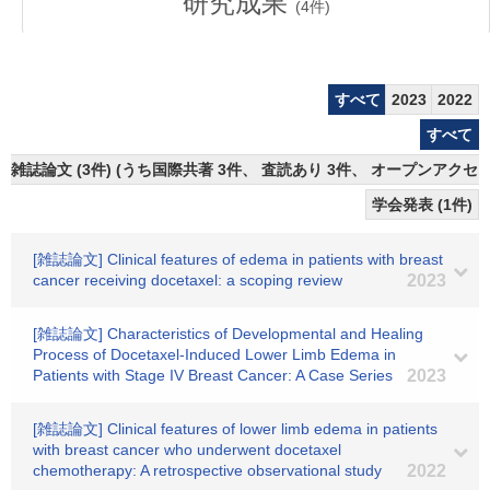
研究成果
(
4
件)
すべて
2023
2022
すべて
雑誌論文 (3件) (うち国際共著 3件、 査読あり 3件、 オープンアクセス
学会発表 (1件)
[雑誌論文] Clinical features of edema in patients with breast
cancer receiving docetaxel: a scoping review
2023
[雑誌論文] Characteristics of Developmental and Healing
Process of Docetaxel-Induced Lower Limb Edema in
Patients with Stage IV Breast Cancer: A Case Series
2023
[雑誌論文] Clinical features of lower limb edema in patients
with breast cancer who underwent docetaxel
chemotherapy: A retrospective observational study
2022