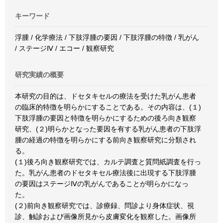
キーワード
浮腫 / 化学療法 / 下肢浮腫の要因 / 下肢浮腫の特徴 / 乳がん
/ ステージⅣ / エコー / 観察研究
研究実績の概要
本研究の目的は、ドセタキセルの療法を受けた乳がん患者
の臨床的特徴を明らかにすることである。その内容は、(１)
下肢浮腫の要因と特徴を明らかにするための後ろ向き観察
研究、(２)明らかとなった要因を有する乳がん患者の下肢浮
腫の経過の特徴を明らかにする前向き観察研究に分類され
る。
(１)後ろ向き観察研究では、カルテ調査と質問紙調査を行っ
た。乳がん患者のドセタキセル療法後に出現する下肢浮腫
の要因はステージⅣの乳がんであることが明らかになっ
た。
(２)前向き観察研究では、診療録、問診より身体症状、視
診、触診および画像所見から皮膚変化を観察した。画像所