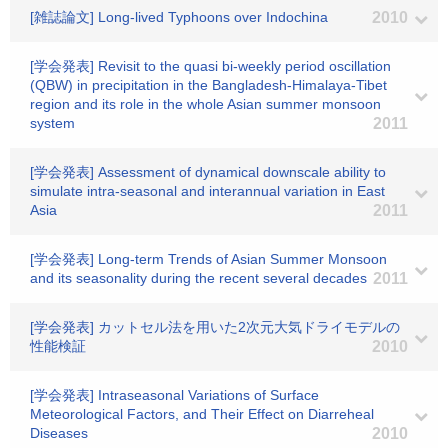
[雑誌論文] Long-lived Typhoons over Indochina
2010
[学会発表] Revisit to the quasi bi-weekly period oscillation
(QBW) in precipitation in the Bangladesh-Himalaya-Tibet
region and its role in the whole Asian summer monsoon
system
2011
[学会発表] Assessment of dynamical downscale ability to
simulate intra-seasonal and interannual variation in East
Asia
2011
[学会発表] Long-term Trends of Asian Summer Monsoon
and its seasonality during the recent several decades
2011
[学会発表] カットセル法を用いた2次元大気ドライモデルの
性能検証
2010
[学会発表] Intraseasonal Variations of Surface
Meteorological Factors, and Their Effect on Diarreheal
Diseases
2010