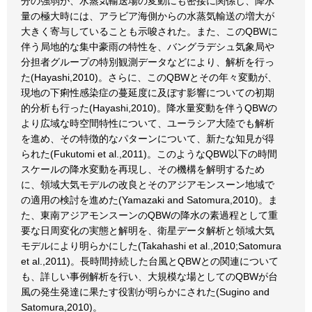
分の強弱が、水蒸気輸送場の変動にも密接に関係し、降水
量の極大時には、アラビア海側からの水蒸気輸送の増大が
大きく寄与していることも示唆された。また、このQBWに
伴う局地的な集中豪雨の特性を、バングラデシュ気象局や
分担者グループの特別観測データなどにより、解析を行っ
た(Hayashi,2010)。さらに、このQBWとその年々変動が、
現地の下痢性感染症の蔓延度に及ぼす影響についての初期
的分析も行った(Hayashi,2010)。降水量変動を伴うQBWの
より広域な時空間特性について、ユーラシア大陸でも解析
を進め、その特徴的なパターンについて、新たな知見が得
られた(Fukutomi et al.,2011)。このようなQBW以下の時間
スケールの降水変動を再現し、その機構を解明するため
に、領域大気モデルの改良とそのアジアモンスーン地域で
の適用の検討を進めた(Yamazaki and Satomura,2010)。ま
た、東南アジアモンスーンのQBWの降水の素過程として重
要な日周変化の実態と解明を、衛星データ解析と領域大気
モデルにより明らかにした(Takahashi et al.,2010;Satomura
et al.,2011)。長時間持続した台風とQBWとの関連について
も、詳しい事例解析を行い、大規模な場としてのQBWが台
風の発生発達に果たす役割が明らかにされた(Sugino and
Satomura,2010)。