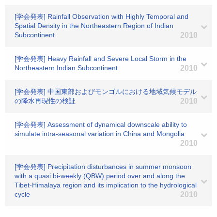
[学会発表] Rainfall Observation with Highly Temporal and
Spatial Density in the Northeastern Region of Indian
Subcontinent
2010
[学会発表] Heavy Rainfall and Severe Local Storm in the
Northeastern Indian Subcontinent
2010
[学会発表] 中国東部およびモンゴルにおける地域気候モデル
の降水再現性の検証
2010
[学会発表] Assessment of dynamical downscale ability to
simulate intra-seasonal variation in China and Mongolia
2010
[学会発表] Precipitation disturbances in summer monsoon
with a quasi bi-weekly (QBW) period over and along the
Tibet-Himalaya region and its implication to the hydrological
cycle
2010