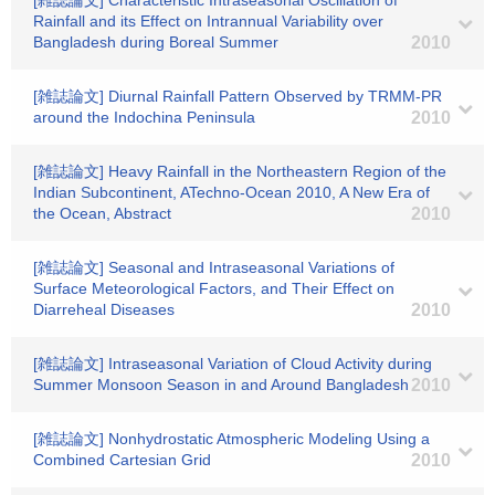
[雑誌論文] Characteristic Intraseasonal Oscillation of
Rainfall and its Effect on Intrannual Variability over
Bangladesh during Boreal Summer
2010
[雑誌論文] Diurnal Rainfall Pattern Observed by TRMM-PR
around the Indochina Peninsula
2010
[雑誌論文] Heavy Rainfall in the Northeastern Region of the
Indian Subcontinent, ATechno-Ocean 2010, A New Era of
the Ocean, Abstract
2010
[雑誌論文] Seasonal and Intraseasonal Variations of
Surface Meteorological Factors, and Their Effect on
Diarreheal Diseases
2010
[雑誌論文] Intraseasonal Variation of Cloud Activity during
Summer Monsoon Season in and Around Bangladesh
2010
[雑誌論文] Nonhydrostatic Atmospheric Modeling Using a
Combined Cartesian Grid
2010