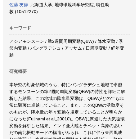
佐藤 友徳
北海道大学, 地球環境科学研究院, 特任助
教 (10512270)
キーワード
アジアモンスーン / 準2週間周期変動(QBW) / 降水変動 / 季
節内変動 / バングラデシュ / アッサム / 日周期変動 / 経年変
動
研究概要
本研究の対象領域のうち、特にバングラデシュ地域で卓越
するモンスーンの準2週間周期変動(QBW)の特性を詳細に解
析した結果、この地域の降水量変動は、QBWがどの年も非
常に顕著に卓越していること、また、このQBWの活動度そ
のものが、降水量の年々変動を規定していることが明らか
になった(Fujinami et al,,20010)。QBWに関連した大気循環
変動を解析した結果、インド亜大陸とチベット高原のあい
だの南北振動モードの構造がみられ、これに伴う東西風成