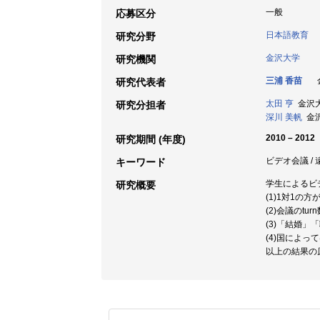
一般
応募区分
日本語教育
研究分野
金沢大学
研究機関
三浦 香苗
金
研究代表者
太田 亨
金沢大学
研究分担者
深川 美帆
金沢
2010 – 2012
研究期間 (年度)
ビデオ会議 /
キーワード
学生によるビデ
研究概要
(1)1対1の
(2)会議のt
(3)「結婚
(4)国によ
以上の結果の