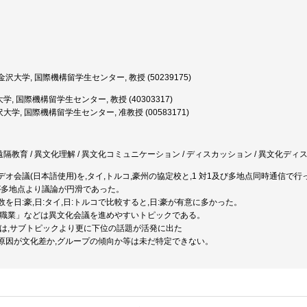
沢大学, 国際機構留学生センター, 教授 (50239175)
, 国際機構留学生センター, 教授 (40303317)
大学, 国際機構留学生センター, 准教授 (00583171)
 遠隔教育 / 異文化理解 / 異文化コミュニケーション / ディスカッション / 異文化ディス
オ会議(日本語使用)を,タイ,トルコ,豪州の協定校と,1 対1及び多地点同時通信で
方が多地点より議論が円滑であった。
urn数を日:豪,日:タイ,日:トルコで比較すると,日:豪が有意に多かった。
」「職業」などは異文化会議を進めやすいトピックである。
っては,サブトピックより更に下位の話題が活発に出た
原因が文化差か,グループの傾向か等は未だ特定できない。