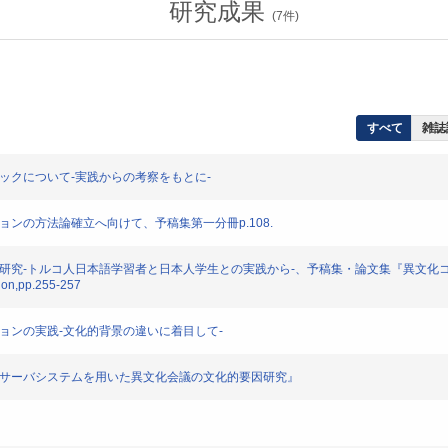
研究成果
(
7
件)
すべて
雑誌
ピックについて-実践からの考察をもとに-
ョンの方法論確立へ向けて、予稿集第一分冊p.108.
ン研究-トルコ人日本語学習者と日本人学生との実践から-、予稿集・論文集『異文化コミ
ion,pp.255-257
ションの実践-文化的背景の違いに着目して-
会議サーバシステムを用いた異文化会議の文化的要因研究』