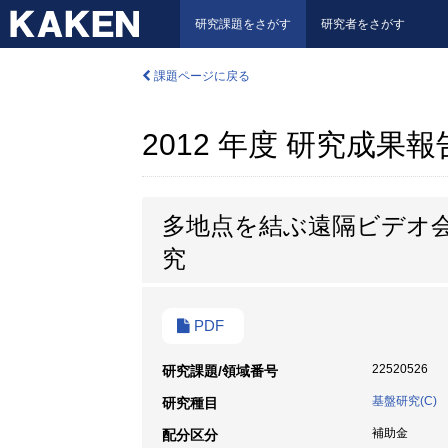
研究課題をさがす
研究者をさがす
課題ページに戻る
2012 年度 研究成果
多地点を結ぶ遠隔ビデオ
究
PDF
22520526
研究課題/領域番号
基盤研究(C)
研究種目
補助金
配分区分