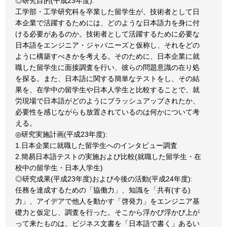
◎研究目的(平成23年度):
工学部・工学研究科を卒業した留学生が、技術者として日
本企業で活躍するためには、どのような日本語力を身に付
ける必要があるのか。技術者として活躍するために必要な
日本語をエンジニア・ジャパニーズと仮称し、それをどの
ように構築すべきかを考える。そのために、日本企業に就
職した留学生に面接調査を行い、彼らの問題意識の在り処
を探る。また、日本語に関する簡単なテストをし、その結
果を、在学中の留学生や日本人学生と比較することで、就
労現場で日本語がどのようにブラッシュアップされたか、
必要性を感じながらも放置されているのは何かについて考
える。
◎研究実施計画(平成23年度):
1.日本企業に就職した留学生へのインタビュー調査
2.簡易日本語テストの実施および比較(就職した留学生・在
校中の留学生・日本人学生)
◎研究成果(平成23年度)および今後の活動(平成24年度):
任務を達成するための「協働力」、知識を「共有(する)
力」、アイデアで他人を動かす「啓発力」をエンジニア基
礎力と仮定し、調査を行った。そこから浮かび浮かび上が
って来たものは、ビジネス文書を「日本語で書く」あるい