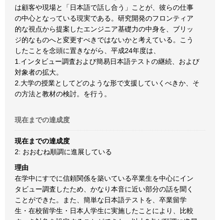
は顧客や現場と「日本語で話し合う」ことが、彼らの仕事
の中心となっている現実である。研究開発のフロンティア
的な視点から提案したエンジニア基礎力の中身を、ブリッ
ジ的なものへと変更すべきではないかと考えている。こう
したことを念頭に置きながら、平成24年度は、
1.インタビュー調査および簡易日本語テストの継続、および
対象者の拡大。
2.大学の授業としてどのような形で支援していくべきか、そ
の方法と教材の検討。を行う。
現在までの達成度
現在までの達成度
2: おおむね順調に進展している
理由
在学中にすでに信頼関係を築いている卒業生を中心にイン
タビュー調査したため、かなり本音に近い部分の話を聞く
ことができた。また、簡単な日本語テストを、卒業留学
生・在校留学生・日本人学生に実施したことにより、比較