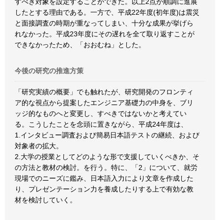
すべき対象を設定することができた。以上2点が順調に進展
したとする理由である。一方で、平成22年度(初年度)は震災
と面接調査の時期が重なってしまい、十分な成果が挙げら
れなかった。平成23年度にその遅れを全て取り返すことが
できなかったため、「おおむね」とした。
今後の研究の推進方策
「研究実績の概要」でも触れたが、研究開発のフロンティ
ア的な視点から提案したエンジニア基礎力の中身を、ブリ
ッジ的なものへと変更し、すべきではないかと考えてい
る。こうしたことを念頭に置きながら、平成24年度は、
1.インタビュー調査および簡易日本語テストの継続、および
対象者の拡大。
2.大学の授業としてどのような形で支援していくべきか、そ
の方法と教材の検討。を行う。特に、「2」について、就労
現場でのニーズに鑑み、日本語入力により文章を作成した
り、プレゼンテーション力を養成したりする上で有効な教
材を検討していく。