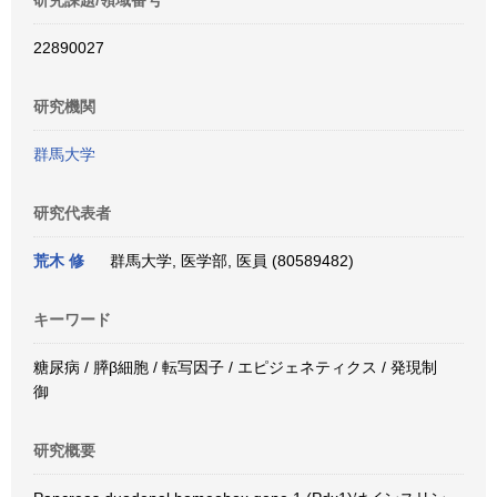
研究課題/領域番号
22890027
研究機関
群馬大学
研究代表者
荒木 修
群馬大学, 医学部, 医員 (80589482)
キーワード
糖尿病 / 膵β細胞 / 転写因子 / エピジェネティクス / 発現制
御
研究概要