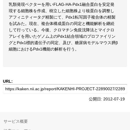
乳類発現ベクターを用いFLAG-HA-Pdx1融合蛋白を安定発
現する細胞株を作成、樹立した細胞株より核蛋白を調整し
アフィニティータグ精製にて、Pdx1転写因子複合体の精製
を試みた。現在、複合体構成蛋白の同定と機能解析を継続
して行っている。今後、クロマチン免疫沈降法とマイクロ
アレイを用いたゲノム上のPdx1結合領域のプロファイリン
グとPdx1標的遺伝子の同定、及び、糖尿病モデルマウス膵β
細胞におけるPdx1機能の解析を行う。
URL:
公開日: 2012-07-19
サービス概要