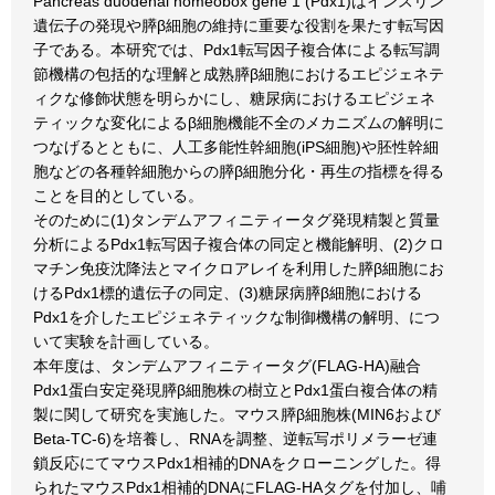
Pancreas duodenal homeobox gene 1 (Pdx1)はインスリン
遺伝子の発現や膵β細胞の維持に重要な役割を果たす転写因
子である。本研究では、Pdx1転写因子複合体による転写調
節機構の包括的な理解と成熟膵β細胞におけるエピジェネテ
ィクな修飾状態を明らかにし、糖尿病におけるエピジェネ
ティックな変化によるβ細胞機能不全のメカニズムの解明に
つなげるとともに、人工多能性幹細胞(iPS細胞)や胚性幹細
胞などの各種幹細胞からの膵β細胞分化・再生の指標を得る
ことを目的としている。
そのために(1)タンデムアフィニティータグ発現精製と質量
分析によるPdx1転写因子複合体の同定と機能解明、(2)クロ
マチン免疫沈降法とマイクロアレイを利用した膵β細胞にお
けるPdx1標的遺伝子の同定、(3)糖尿病膵β細胞における
Pdx1を介したエピジェネティックな制御機構の解明、につ
いて実験を計画している。
本年度は、タンデムアフィニティータグ(FLAG-HA)融合
Pdx1蛋白安定発現膵β細胞株の樹立とPdx1蛋白複合体の精
製に関して研究を実施した。マウス膵β細胞株(MIN6および
Beta-TC-6)を培養し、RNAを調整、逆転写ポリメラーゼ連
鎖反応にてマウスPdx1相補的DNAをクローニングした。得
られたマウスPdx1相補的DNAにFLAG-HAタグを付加し、哺